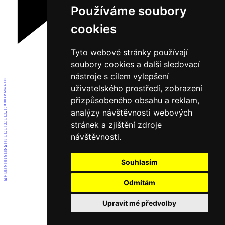
Používáme soubory
cookies
Tyto webové stránky používají
soubory cookies a další sledovací
nástroje s cílem vylepšení
1
2
3
uživatelského prostředí, zobrazení
4
5
6
přizpůsobeného obsahu a reklam,
7
8
9
10
analýzy návštěvnosti webových
11
12
13
stránek a zjištění zdroje
14
15
16
17
návštěvnosti.
18
19
20
21
22
23
24
25
Souhlasím
26
27
28
29
30
31
Odmítám
Upravit mé předvolby