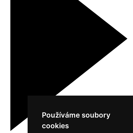
Používáme soubory
cookies