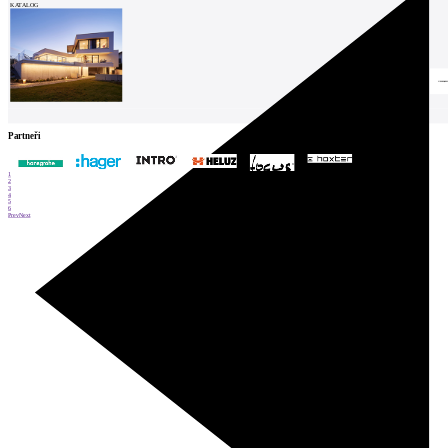
KATALOG
Partneři
1
2
3
4
5
6
Prev
Next