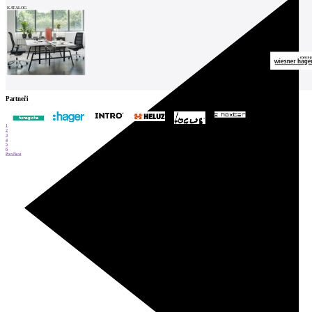
KATALOG
Partneři
1
2
3
4
5
6
Prev
Next