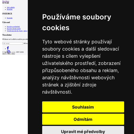
Prev
Next
O NÁS
Náš příběh
Kontakt
INZERCE
Používáme soubory
Kontakt
Uživatel
cookies
Katalog architektů
Katalog dodavatelů
Vložit inzerát do burzy práce
Newsletter
Přihlaste se k odběru našeho pravidelného týdenního newsletteru:
Tyto webové stránky používají
Fill in „nospam“
soubory cookies a další sledovací
© Archiweb, s.r.o. 1997-2026
nástroje s cílem vylepšení
ISSN: 1801-3902
uživatelského prostředí, zobrazení
přizpůsobeného obsahu a reklam,
analýzy návštěvnosti webových
stránek a zjištění zdroje
návštěvnosti.
Souhlasím
Odmítám
Upravit mé předvolby