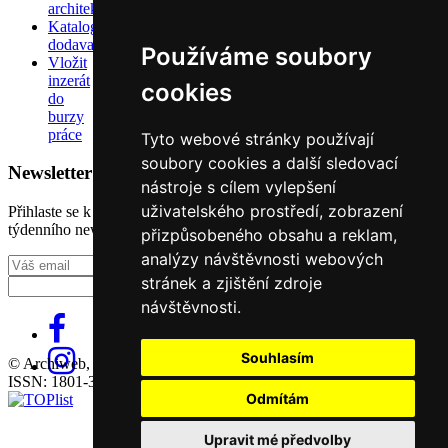
architektů
Katalog
dodavatelů
Používáme soubory
Vložit
inzerát
cookies
do
burzy
práce
Tyto webové stránky používají
soubory cookies a další sledovací
Newsletter
nástroje s cílem vylepšení
uživatelského prostředí, zobrazení
Přihlaste se k odběru našeho pravidelného
týdenního newsletteru:
přizpůsobeného obsahu a reklam,
analýzy návštěvnosti webových
Fill in „nospam“
stránek a zjištění zdroje
návštěvnosti.
Souhlasím
© Archiweb, s.r.o. 1997-2026
ISSN: 1801-3902
Odmítám
Upravit mé předvolby