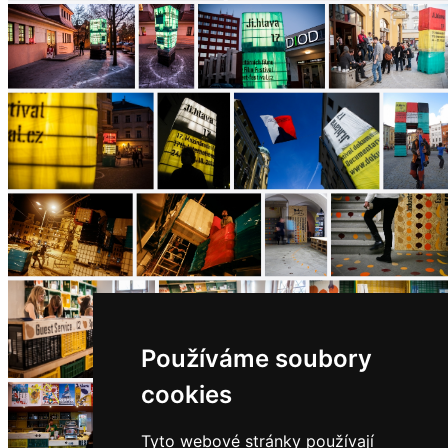
architektů
Katalog
dodavatelů
Vložit
inzerát
do
burzy
práce
Newsletter
Přihlaste se k odběru našeho pravidelného
týdenního newsletteru:
Fill in „nospam“
Používáme soubory
© Archiweb, s.r.o. 1997-2026
ISSN: 1801-3902
cookies
Tyto webové stránky používají