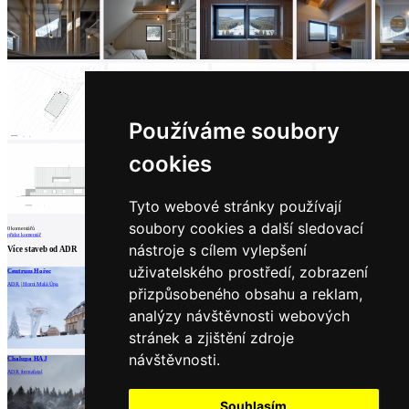
Používáme soubory
cookies
Tyto webové stránky používají
soubory cookies a další sledovací
0
komentářů
přidat komentář
nástroje s cílem vylepšení
Více staveb od
ADR
uživatelského prostředí, zobrazení
Centrum Hořec
Obslužná stanice vleku
Chata Bučina
ADR | Horní Malá Úpa
ADR | Horní Malá Úpa
ADR | Horní Malá Úpa
přizpůsobeného obsahu a reklam,
analýzy návštěvnosti webových
stránek a zjištění zdroje
načíst další
návštěvnosti.
Chalupa HAJ
ADR
formafatal
Partneři
Souhlasím