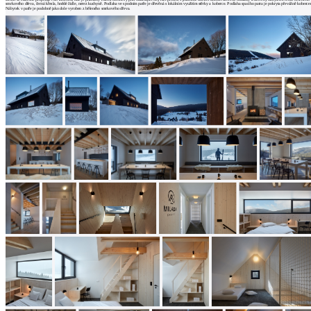
architektů
smrkového dřeva, černá křesla, hnědé židle, nerez kuchyně. Podlaha ve spodním patře je dřevěná s lokálním využitím stěrky a koberce. Podlaha spacího patra je pokryta převážně koberce
Nábytek v patře je podobně jako dole vyroben z běleného smrkového dřeva.
Katalog
dodavatelů
Vložit
inzerát
do
burzy
práce
Newsletter
Přihlaste se k odběru našeho pravidelného
týdenního newsletteru:
Fill in „nospam“
© Archiweb, s.r.o. 1997-2026
ISSN: 1801-3902