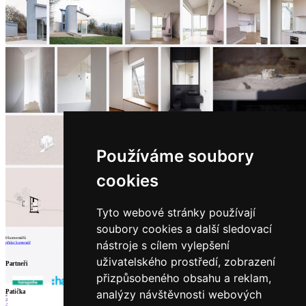
Používáme soubory
cookies
Tyto webové stránky používají
soubory cookies a další sledovací
0
komentářů
nástroje s cílem vylepšení
přidat komentář
uživatelského prostředí, zobrazení
Partneři
přizpůsobeného obsahu a reklam,
analýzy návštěvnosti webových
1
Patička
2
3
4