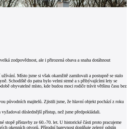
 velká zodpovědnost, ale i přirozená obava a snaha dotáhnout
 užívání. Místo jsme si však okamžitě zamilovali a postupně se stalo
ě. Schodiště do patra bylo velmi strmé a s přibývajícími lety se
obě obyvatelné místo, kde budou moci rodiče trávit většinu času bez
původních majitelů. Zjistili jsme, že hlavní objekt pochází z roku
vyžadoval důslednější přístup, než jsme předpokládali.
stopě přístavby ze 60.-70. let. U historické části proto pracujeme
ěných okenních otvorů. Přírodní barevnost doplňuje zelený odstín