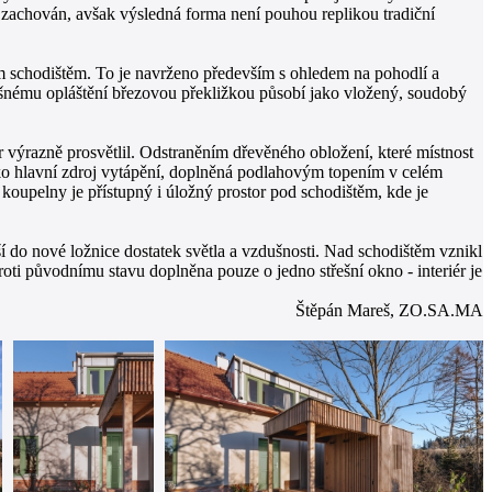
 zachován, avšak výsledná forma není pouhou replikou tradiční
ým schodištěm. To je navrženo především s ohledem na pohodlí a
ošnému opláštění březovou překližkou působí jako vložený, soudobý
 výrazně prosvětlil. Odstraněním dřevěného obložení, které místnost
jako hlavní zdroj vytápění, doplněná podlahovým topením v celém
upelny je přístupný i úložný prostor pod schodištěm, kde je
í do nové ložnice dostatek světla a vzdušnosti. Nad schodištěm vznikl
roti původnímu stavu doplněna pouze o jedno střešní okno - interiér je
Štěpán Mareš, ZO.SA.MA