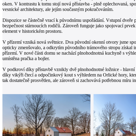
oken. V kontrastu k tomu stojí nová přístavba - plně oplechovaná, 
vesnické architektury, ale jejím současným pokračováním.
Dispozice se částečně vrací k původnímu uspořádání. Vstupní dveře p
bezpečnost stárnoucích rodičů. Zároveň funguje jako spojovací prve
element v historickém prostoru.
V přízemí vzniká nová světnice. Dva původní okenní otvory jsme spoj
opticky zmenšovalo, a odkrytím původního trámového stropu získal int
přízemí. V nové části domu se nachází plnohodnotná kuchyně s výhle
umístěna pračka a bojler.
V podkroví díky přístavbě vznikly dvě plnohodnotné ložnice - hlavní 
díky vikýři čtecí a odpočinkový kout s výhledem na Orlické hory, kter
tak dostatečně prosvětlen, ale zároveň si zachovává potřebnou míru in