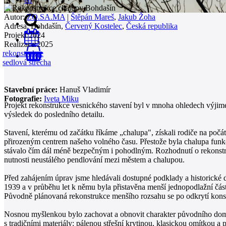
Autor:
ZO.SA.MA
|
Štěpán Mareš
,
Jakub Žoha
Adresa:
Bohdašín,
Červený Kostelec
,
Česká republika
Projekt:
2024
Realizace:
2025
rekonstrukce
0
sedlová střecha
Stavební práce:
Hanuš Vladimír
Fotografie:
Iveta Miku
Projekt rekonstrukce vesnického stavení byl v mnoha ohledech výjimeč
výsledek do posledního detailu.
Stavení, kterému od začátku říkáme „chalupa", získali rodiče na počát
přirozeným centrem našeho volného času. Přestože byla chalupa funkčn
stávalo čím dál méně bezpečným i pohodlným. Rozhodnutí o rekonstru
nutnosti neustálého pendlování mezi městem a chalupou.
Před zahájením úprav jsme hledávali dostupné podklady a historické 
1939 a v průběhu let k němu byla přistavěna menší jednopodlažní část
Původně plánovaná rekonstrukce menšího rozsahu se po odkrytí konstr
Nosnou myšlenkou bylo zachovat a obnovit charakter původního domu a
s tradičními materiály: pálenou střešní krytinou, klasickou omítkou 