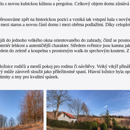
spolu s novou kubickou kůlnou a pergolou. Celkový objem domu zůstává
řesouváme zpět na historickou pozici a vzniká tak vstupní hala s nov
k mezi starou a novou částí domu i mezi oběma podlažími. Díky celopl
ili do jednoho velkého okna orientovaného do zahrady, čímž se prostor
eriér lehkost a autentičtější charakter. Středem světnice jsou kamna 
dem do zeleně a koupelna s prostorným walk-in sprchovým koutem. Z ko
ložnice rodičů a menší pokoj pro rodinu či návštěvy. Velký vikýř přináš
ý může zároveň sloužit jako příležitostné spaní. Hlavní ložnice byla op
timity a tmy pro kvalitní spánek.