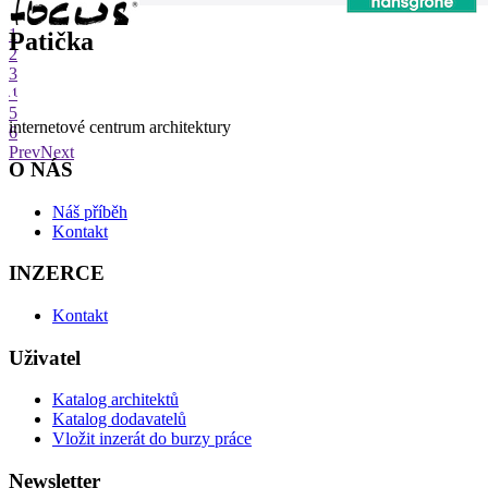
1
Patička
2
3
4
5
internetové centrum architektury
6
Prev
Next
O NÁS
Náš příběh
Kontakt
INZERCE
Kontakt
Uživatel
Katalog architektů
Katalog dodavatelů
Vložit inzerát do burzy práce
Newsletter