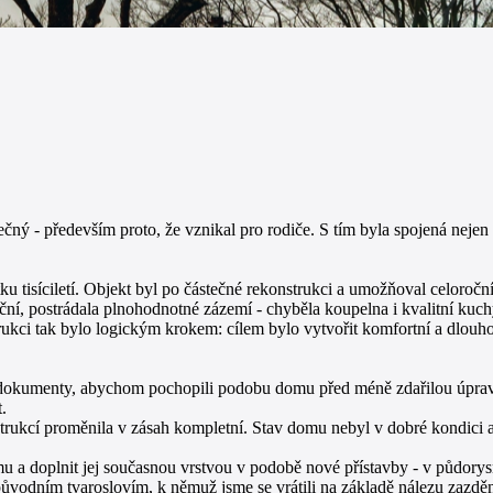
ný - především proto, že vznikal pro rodiče. S tím byla spojená nejen
ku tisíciletí. Objekt byl po částečné rekonstrukci a umožňoval celoroční
í, postrádala plnohodnotné zázemí - chyběla koupelna i kvalitní kuchyn
kci tak bylo logickým krokem: cílem bylo vytvořit komfortní a dlouhod
dokumenty, abychom pochopili podobu domu před méně zdařilou úpravou 
.
ukcí proměnila v zásah kompletní. Stav domu nebyl v dobré kondici a 
 doplnit jej současnou vrstvou v podobě nové přístavby - v půdorysné 
a původním tvaroslovím, k němuž jsme se vrátili na základě nálezu zazd