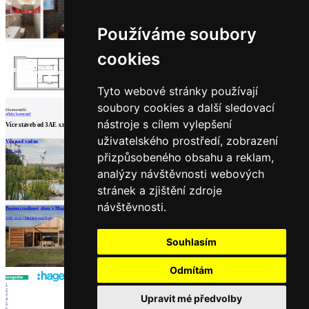
Používáme soubory
cookies
Tyto webové stránky používají
soubory cookies a další sledovací
0
komentářů
přidat komentář
nástroje s cílem vylepšení
Více staveb od
3AE s.r.o.
uživatelského prostředí, zobrazení
Vila nad vodou
Rodinný dům Čakov
Skromný, ale moderní dům pod Brdy
3AE s.r.o.
3AE s.r.o. | Čakov
3AE s.r.o. | Příbram
přizpůsobeného obsahu a reklam,
analýzy návštěvnosti webových
stránek a zjištění zdroje
návštěvnosti.
načíst další
Pasivní rodinný dům v Mníšku pod Brdy
3AE s.r.o. | Mníšek pod Brdy
Partneři
Souhlasím
Odmítám
1
2
3
Upravit mé předvolby
4
5
6