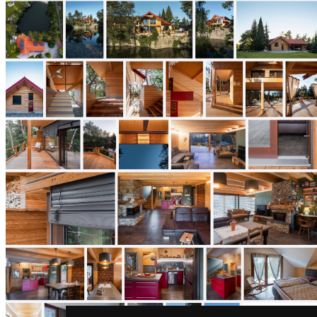
architektů
Katalog
dodavatelů
Vložit
inzerát
do
burzy
práce
Newsletter
Přihlaste se k odběru našeho pravidelného
týdenního newsletteru:
Fill in „nospam“
© Archiweb, s.r.o. 1997-2026
ISSN: 1801-3902