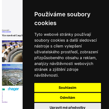
Používáme soubory
cookies
0
komentářů
přidat komentář
Tyto webové stránky používají
Více staveb od
Coop Himmelb(l)au
soubory cookies a další sledovací
PANEUM - kabinet kuriozit chleba
Musée des Confluences
Kostel Martina Luthera v Hainburgu
nástroje s cílem vylepšení
Coop Himmelb(l)au | Asten
Coop Himmelb(l)au | Lyon
Coop Himmelb(l)au | Hainburg an der Donau
uživatelského prostředí, zobrazení
přizpůsobeného obsahu a reklam,
analýzy návštěvnosti webových
načíst další
BMW Welt
stránek a zjištění zdroje
Coop Himmelb(l)au | Mnichov
Partneři
návštěvnosti.
Souhlasím
1
2
3
Odmítám
4
5
6
Prev
Next
Upravit mé předvolby