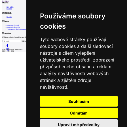
Prev
Next
O NÁS
Náš příběh
Kontakt
INZERCE
Používáme soubory
Kontakt
Uživatel
cookies
Katalog architektů
Katalog dodavatelů
Vložit inzerát do burzy práce
Newsletter
Přihlaste se k odběru našeho pravidelného týdenního newsletteru:
Tyto webové stránky používají
Fill in „nospam“
soubory cookies a další sledovací
© Archiweb, s.r.o. 1997-2026
nástroje s cílem vylepšení
ISSN: 1801-3902
uživatelského prostředí, zobrazení
přizpůsobeného obsahu a reklam,
analýzy návštěvnosti webových
stránek a zjištění zdroje
návštěvnosti.
Souhlasím
Odmítám
Upravit mé předvolby