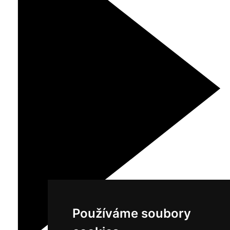
Používáme soubory