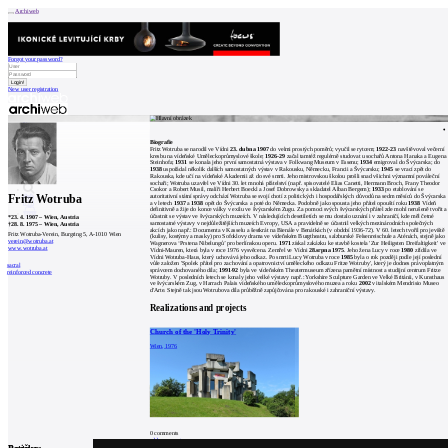
Archiweb
Forgot your password?
New user registration
News
Architects
Buildings
Biografie
Catalogue
Fritz Wotruba se narodil ve Vídni
23. dubna 1907
do velmi prostých poměrů; vyučil se rytcem;
1922-23
navštěvoval večerní
E-shop
kresbu na vídeňské Uměleckoprůmyslové škole;
1926-29
začal tamtéž regulérně studovat u sochařů Antona Hanaka a Eugena
Job find
165
Steinhofa;
1931
se konala jeho první samostatná výstava v Folkwang Museum v Essenu;
1934
emigroval do Švýcarska; do
1938
uspořádal několik dalších samostatných výstav v Rakousku, Německu, Francii a Švýcarsku;
1945
se vrací zpět do
cz
Rakouska, kde učí na vídeňské Akademii až do své smrti. Jeho mistrovskou školou prošli snad všichni významní pováleční
sochaři; Wotruba uzavřel ve Vídni 30. let mnohá přátelství (např. spisovatelé Elias Canetti, Hermann Broch, Frany Theodor
Csokor a Robert Musil, malíři Herbert Boeckl a Josef Dobrowsky a skladatel Alban Bergem);
1933
po etablování se
Fritz Wotruba
autoritativní státní správy odchází Wotruba se svojí chotí z politických i hospodářských důvodů na sedm měsíců do Švýcarska
a v letech
1937
a
1938
opět do Švýcarska a poté do Německa. Podobně jako spousta jeho přátel opouští roku
1938
Vídeň
definitivně a žije do konce války v exilu ve švýcarském Zugu. Za pomoci svých švýcarských přátel zde mohl nerušeně tvořit a
0
účastnit se výstav ve švýcarských muzeích. V následujících desetiletích se mu dostalo uznání i v zahraničí, kde měl četné
*
23. 4. 1907
–
Wien, Austria
samostatné výstavy v nejdůležitějších muzeích Evropy, USA a pravidelně se účastnil velkých mezinárodních společných
†
28. 8. 1975
–
Wien, Austria
akcích jako např.: Documenta v Kasselu a šestkrát na Bienále v Benátkách (v období 1936-72). V 60. letech tvořil pro jeviště
Fritz Wotruba-Verein, Burgring 5, A-1010 Wien
(kulisy, kostýmy a masky) pro Sofoklovy drama ve vídeňském Burgtheatru, salzburské Felsenreischule a Aténách, stejně jako
verein@wotruba.at
Wagnerova ‘Prstena Nibelungů’ pro berlínskou operu.
1971
získal zakázku ke stavbě kostela 'Zur Heiligsten Dreifaltigkeit' ve
www.wotruba.at
Vídni-Mauren, která byla v roce 1976 vysvěcena. Zemřel ve Vídni
28.srpna 1975
. Jeho žena Lucy v roce
1980
zřídila ve
Vídni Wotruba-Haus, který uchovává jeho odkaz. Po smrti Lucy Wotruba v roce
1985
byla o rok později podle její poslední
vůle založen 'Spolek přátel pro zachování a opatrovnictví uměleckého odkazu Fritze Wotruby', který je dodnes právoplatným
sacral
správcem dochovaného díla;
1991-92
byla ve vídeňském Theatermuseum zřízena pamětní místnost a studijní centrum Fritze
reinforced concrete
Wotruby. V posledních letech se konaly jeho velké výstavy např.: Yorkshire Sculpture Garden ve Velké Británii, v Kunsthaus
ve švýcarském Zug, v Harrach Palais vídeňského uměleckoprůmyslového muzea a roku
2002
v italském Mendrisio Museo
d'Arte. Stejně tak jsou Wotrubova díla průběžně zapůjčována pro rakouské i zahraniční výstavy.
Realizations and projects
Church of the 'Holy Trinity'
Wien, 1976
0
comments
add comment