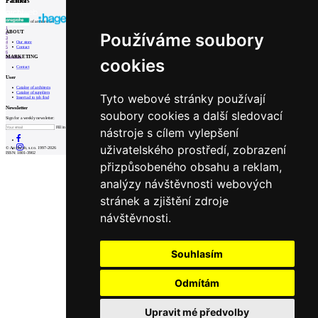
Partners
Patička
internet center of architecture
1
ABOUT
Používáme soubory
2
3
Our store
4
Contact
5
6
MARKETING
Prev
Next
cookies
Contact
User
Catalog of architects
Catalog of suppliers
Tyto webové stránky používají
Insert ad to job find
Newsletter
soubory cookies a další sledovací
Sign for a weekly newsletter:
Fill in „nospam“
nástroje s cílem vylepšení
uživatelského prostředí, zobrazení
© Archiweb, s.r.o. 1997-2026
ISSN: 1801-3902
přizpůsobeného obsahu a reklam,
analýzy návštěvnosti webových
stránek a zjištění zdroje
návštěvnosti.
Souhlasím
Odmítám
Upravit mé předvolby