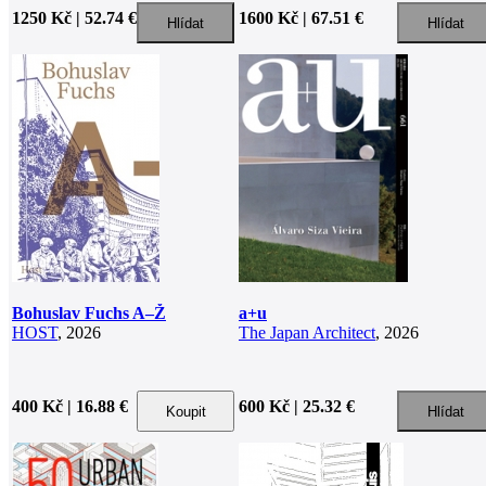
1250 Kč | 52.74 €
1600 Kč | 67.51 €
Bohuslav Fuchs A–Ž
a+u
HOST
, 2026
The Japan Architect
, 2026
400 Kč | 16.88 €
600 Kč | 25.32 €