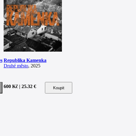
es
Republika Kamenka
Druhé město
, 2025
600 Kč | 25.32 €