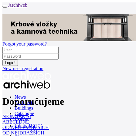
Archiweb
Forgot your password?
New user registration
News
Doporučujeme
Architects
Buildings
Catalogue
NEJNOVĚJŠÍ
E-shop
ABECEDNĚ
Job find
161
OD NEJLEVNĚJŠÍCH
OD NEJDRAŽŠÍCH
cz