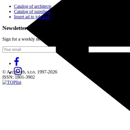
Catalog of architects
Catalog of suppliers
Insert ad to job find
Newsletter
Sign for a weekly newsletter:
Fill in „nospam“
© Archiweb, s.r.o. 1997-2026
ISSN: 1801-3902