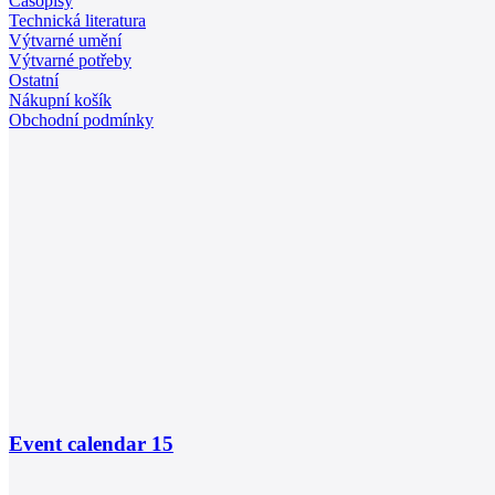
Časopisy
Technická literatura
Výtvarné umění
Výtvarné potřeby
Ostatní
Nákupní košík
Obchodní podmínky
Event calendar
15