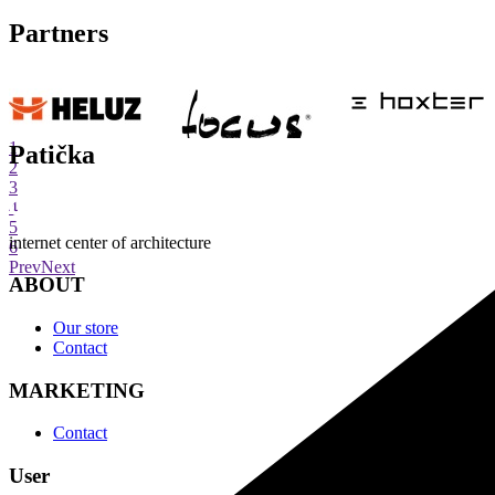
Partners
1
Patička
2
3
4
5
internet center of architecture
6
Prev
Next
ABOUT
Our store
Contact
MARKETING
Contact
User