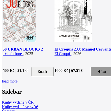
50 URBAN BLOCKS 2
El Croquis 233: Manuel Cervant
a+t ediciones
, 2025
El Croquis
, 2026
500 Kč | 21.1 €
1600 Kč | 67.51 €
load more
Sidebar
Knihy vydané v ČR
Knihy vydané ve světě