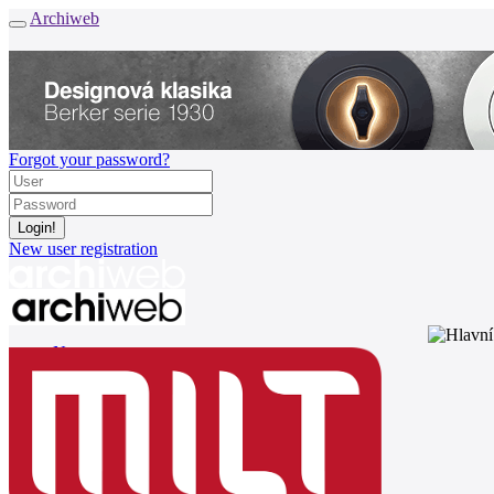
Archiweb
Forgot your password?
New user registration
News
Architects
Buildings
Catalogue
E-shop
Job find
164
cz