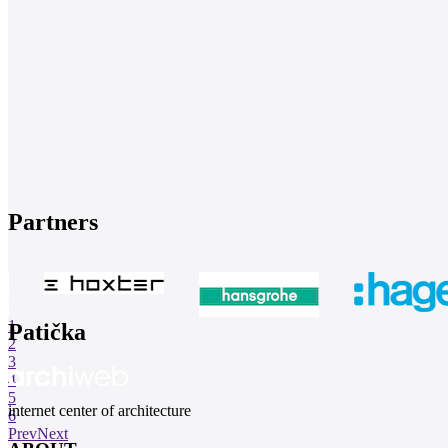
Partners
1
Patička
2
3
4
5
internet center of architecture
6
Prev
Next