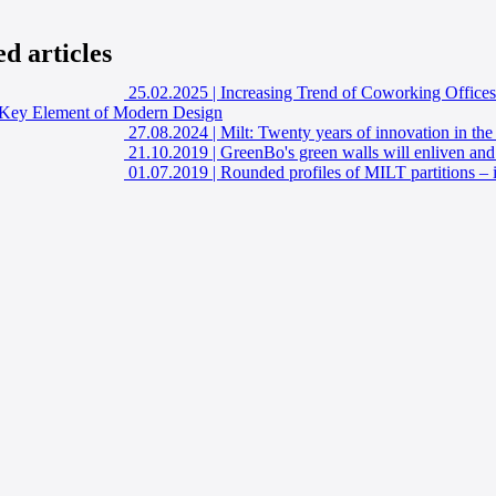
ed articles
25.02.2025
|
Increasing Trend of Coworking Offices 
a Key Element of Modern Design
27.08.2024
|
Milt: Twenty years of innovation in the
21.10.2019
|
GreenBo's green walls will enliven and 
01.07.2019
|
Rounded profiles of MILT partitions – i