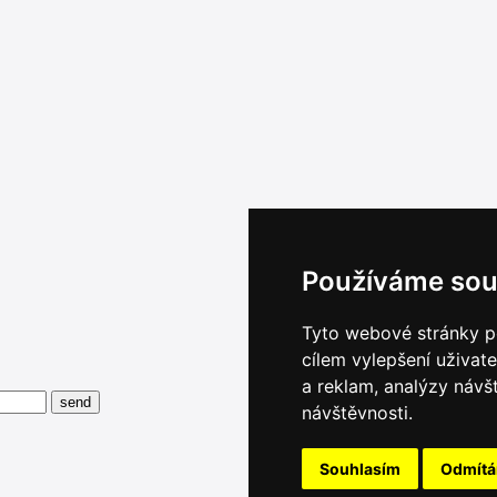
Používáme sou
Tyto webové stránky po
cílem vylepšení uživat
a reklam, analýzy návš
návštěvnosti.
Souhlasím
Odmít