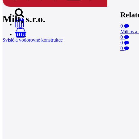
Relat
Milt, s.r.o.
0
Milt as 
0
0
Svislé a vodorovné konstrukce
0
0