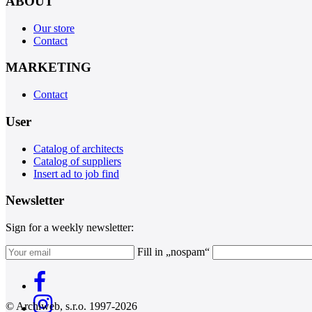
ABOUT
Our store
Contact
MARKETING
Contact
User
Catalog of architects
Catalog of suppliers
Insert ad to job find
Newsletter
Sign for a weekly newsletter:
Fill in „nospam“
© Archiweb, s.r.o. 1997-2026