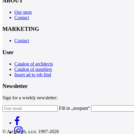
ABOUT
Our store
Contact
MARKETING
Contact
User
Catalog of architects
Catalog of suppliers
Insert ad to job find
Newsletter
Sign for a weekly newsletter:
Fill in „nospam“
© Archiweb, s.r.o. 1997-2026