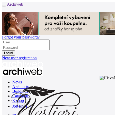
Archiweb
Forgot your password?
New user registration
News
Architects
Buildings
Catalogue
E-shop
Job find
157
cz