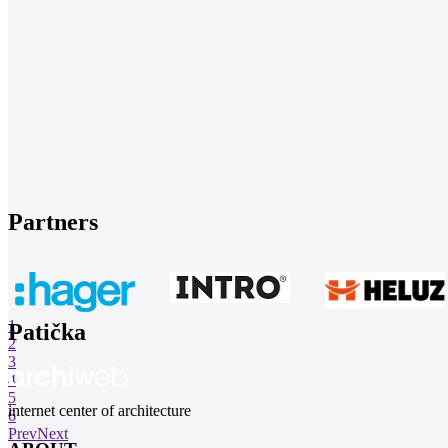
Partners
1
Patička
2
3
4
5
internet center of architecture
6
Prev
Next