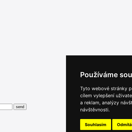
Používáme sou
Tyto webové stránky po
cílem vylepšení uživat
a reklam, analýzy návš
návštěvnosti.
Souhlasím
Odmít