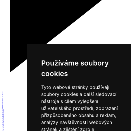
Používáme soubory
cookies
Tyto webové stránky používají
1
soubory cookies a další sledovací
2
3
4
nástroje s cílem vylepšení
5
6
7
8
uživatelského prostředí, zobrazení
9
10
11
přizpůsobeného obsahu a reklam,
12
13
14
15
analýzy návštěvnosti webových
16
17
18
stránek a zjištění zdroje
19
20