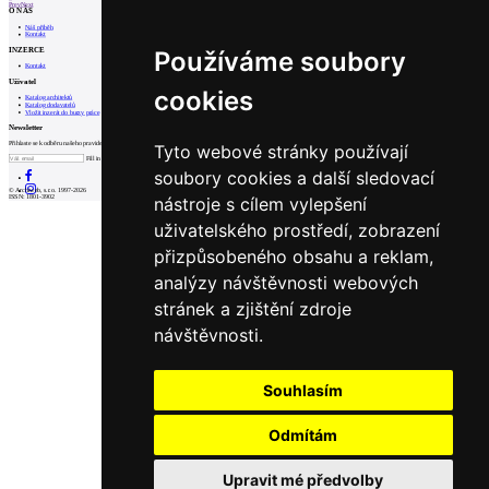
Prev
Next
O NÁS
Náš příběh
Kontakt
INZERCE
Používáme soubory
Kontakt
Uživatel
cookies
Katalog architektů
Katalog dodavatelů
Vložit inzerát do burzy práce
Newsletter
Přihlaste se k odběru našeho pravidelného týdenního newsletteru:
Tyto webové stránky používají
Fill in „nospam“
soubory cookies a další sledovací
© Archiweb, s.r.o. 1997-2026
nástroje s cílem vylepšení
ISSN: 1801-3902
uživatelského prostředí, zobrazení
přizpůsobeného obsahu a reklam,
analýzy návštěvnosti webových
stránek a zjištění zdroje
návštěvnosti.
Souhlasím
Odmítám
Upravit mé předvolby