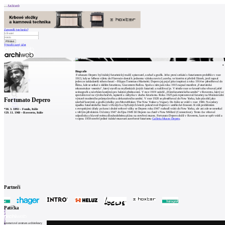
Archiweb
Zapoměli jste heslo?
Vytvořit nový účet
Zprávy
Architekti
Stavby
Biografie
Katalog
Fortunato Depero byl italský futuristický malíř, spisovatel, sochař a grafik. Jeho první setkání s futurismem proběhlo v roce
E-shop
1913, kdy se během výletu do Florencie dostal k jednomu výtisku novin Lacerba, ve kterém si přečetl článek, jenž napsal
Burza práce
146
jeden ze zakladatelů tohoto hnutí – Filippo Tommaso Marinetti. Depero jej pojal jako inspiraci a roku 1914 se přestěhoval do
Říma, kde se setkal s dalším futuristou, Giacomem Ballou. Spolu s ním pak roku 1915 napsal manifest „Futuristická
en
rekonstrukce vesmíru“, který stavěl na myšlenkách jiných futuristů a rozšiřoval je. V témže roce se kromě toho věnoval ještě
scénografii a návrhům kostýmů pro baletní představení. V roce 1919 založil „Dům futuristického umění“ v Roveretu, který se
specializoval na výrobu hraček, tapiserií a nábytku v duchu futurismu. Roku 1925 pak reprezentoval futuristy na Mezinárodní
Fortunato Depero
výstavě moderního průmyslového a dekorativního umění. V roce 1928 se přestěhoval do New Yorku, kde působil jako
návrhář kostýmů a grafik (obálky pro MovieMaker, The New Yorker a Vogue). Do Itálie se vrátil v roce 1930. Navzdory
úpadku futuristického hnutí v třicátých a čtyřicátých letech pokračoval Depero v umělecké činnosti. Kvůli problémům
0
s evropskými úřady po konci druhé světové války se Depero roku 1947 rozhodl vrátit do New Yorku, ale ani zde se nesetkal
*
30. 3. 1892
–
Fondo, Itálie
s vřelým přivítáním. Od zimy 1947 do října 1949 žil Depero na chatě v New Milford (Connecticut). Tento čas věnoval
†
29. 11. 1960
–
Rovereto, Itálie
odpočinku a hlavně svému dlouhodobému plánu na otevření muzea. Fortunato Depero dožil v Roveretu, kam se opět vrátil a
v srpnu 1959 otevřel jediné italské muzeum zasvěcené futurismu
Galleria Museo Depero
.
Partneři
1
Patička
2
3
4
5
internetové centrum architektury
6