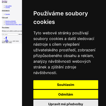
Prev
Next
O NÁS
Náš příběh
Kontakt
INZERCE
Používáme soubory
Kontakt
Uživatel
cookies
Katalog architektů
Katalog dodavatelů
Vložit inzerát do burzy práce
Newsletter
Přihlaste se k odběru našeho pravidelného týdenního newsletteru:
Tyto webové stránky používají
Fill in „nospam“
soubory cookies a další sledovací
© Archiweb, s.r.o. 1997-2026
nástroje s cílem vylepšení
ISSN: 1801-3902
uživatelského prostředí, zobrazení
přizpůsobeného obsahu a reklam,
analýzy návštěvnosti webových
stránek a zjištění zdroje
návštěvnosti.
Souhlasím
Odmítám
Upravit mé předvolby