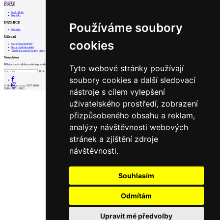
Prev
Next
O NÁS
Náš příběh
Kontakt
INZERCE
Používáme soubory
Kontakt
Uživatel
cookies
Katalog architektů
Katalog dodavatelů
Vložit inzerát do burzy práce
Newsletter
Přihlaste se k odběru našeho pravidelného týdenního newsletteru:
Tyto webové stránky používají
Fill in „nospam“
soubory cookies a další sledovací
© Archiweb, s.r.o. 1997-2026
nástroje s cílem vylepšení
ISSN: 1801-3902
uživatelského prostředí, zobrazení
přizpůsobeného obsahu a reklam,
analýzy návštěvnosti webových
stránek a zjištění zdroje
návštěvnosti.
Souhlasím
Odmítám
Upravit mé předvolby