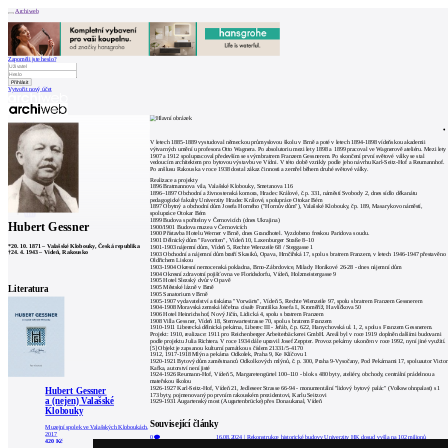
Archiweb
Zapoměli jste heslo?
Vytvořit nový účet
Zprávy
Architekti
Stavby
V letech 1885-1889 vystudoval německou průmyslovou školu v Brně a poté v letech 1894-1898 vídeňskou akademii
Katalog
výtvarných umění u profesora Otto Wagnera. Po absolutoriu mezi lety 1898 a 1899 pracoval ve Wagnerově ateliéru. Mezi lety
E-shop
1907 a 1912 spolupracoval především se svým bratrem Franzem Gessnerem. Po skončení první světové války se stal
Burza práce
157
vedoucím architektem pro bytovou výstavbu ve Vídni. V této době vznikly podle jeho návrhu Karl-Seitz-Hof a Reumannhof.
Po anšlusu Rakouska v roce 1938 dostal zákaz činnosti a zemřel během druhé světové války.
en
Realizace a projekty
1896 Bratmannova vila, Valašské Klobouky, Smetanova 116
1896–1897 Obchodní a živnostenská komora, Hradec Králové, č.p. 331, náměstí Svobody 2, dnes sídlo děkanátu
pedagogické fakulty Univerzity Hradec Králové, spolupráce Otokar Bém
1897 Obytný a obchodní dům Josefa Horného ("Hornův dům"), Valašské Klobouky, čp. 189, Masarykovo náměstí,
spolupráce Otokar Bém
0
1899 Budova spořitelny v Černovicích (dnes Ukrajina)
Hubert Gessner
1900/1901 Budova muzea v Černovicích
1900 Přístavba Hotelu Werner v Brně, dnes Grandhotel. Vyzdobeno freskou Paridova soudu.
1901 Dělnický dům "Favoriten", Vídeň 10, Laxenburger Straße 8–10
*
20. 10. 1871
–
Valašské Klobouky, Česká republika
1901-1903 nájemní dům, Vídeň 5, Rechte Wienzeile 68 / Steggasse 1
†
24. 4. 1943
–
Vídeň, Rakousko
1903 Obchodní a nájemní dům bratří Skasiků, Opava, Hrnčířská 17, spolu s bratrem Franzem, v letech 1946-1947 přestavěno
Oldřichem Liskou
1903-1904 Okresní nemocenská pokladna, Brno-Zábrdovice, Milady Horákové 26-28 - dnes nájemní dům
1904 Okresní zdravotní pojišťovna ve Floridsdorfu, Vídeň, Holzmeistergasse 9
1905 Hotel Slezský dvůr v Opavě
1905 Městské lázně v Brně
Literatura
1905 Sanatorium v Brně
1905-1907 vydavatelství a tiskárna "Vorwärts", Vídeň 5, Rechte Wienzeile 97, spolu s bratrem Franzem Gessnerem
1904-1908 Moravská zemská léčebna císaře Františka Josefa I., Kroměříž, Havlíčkova 50
1906 Hotel Heinrichshof, Nový Jičín, Lidická 4, spolu s bratrem Franzem
1908 Villa Gessner, Vídeň 18, Sternwartestrasse 70, spolu s bratrem Franzem
1910-1911 Liberecká dělnická pekárna, Liberec III - Jeřáb, č.p. 622, Hanychovská ul. 1, 2, spolu s Franzem Gessnerem.
Projekt: 1910, realizace: 1911 pro Reichenberger Arbeiterbäckerei GmbH. Areál byl v roce 1919 doplněn dalšími budovami
podle projektu Julia Richtera. V roce 1934 dále upravil Josef Zeppter. Provoz pekárny ukončen v roce 1992, nyní jiné využití.
[5] Objekt je zapsanou kulturní památkou s číslem 21331/5-4170
1912, 1917-1918 Mlýn a pekárna Odkolek, Praha 9, Ke Klíčovu 1
1920-1921 Bytový dům zaměstnanců Odkolkových mlýnů, č. p. 300, Praha 9-Vysočany, Pod Pekárnami 17, spoluautor Victor
Kafka, autorství není jisté
1924-1926 Reumann-Hof, Vídeň 5, Margaretengürtel 100–110 - blok s 480 byty, ateliéry, obchody, centrální prádelnou a
mateřskou školou
1926-1927 Karl-Seitz-Hof, Vídeň 21, Jedleseer Strasse 66-94 - monumentální "lidový bytový palác" (Volkswohnpalast) s 1
Hubert Gessner
173 byty, pojmenovaný po prvním rakouském prezidentovi, Karlu Seitzovi
a (nejen) Valašské
1929-1931 Augartenský most (Augartenbrücke) přes Donaukanal, Vídeň
Klobouky
Související články
Muzejní spolek ve Valašských Kloboukách,
2017
0
16.08.2024
|
Rekonstrukce historické budovy Univerzity HK dosud vyšla na 102 milionů
420 Kč
0
11.12.2017
|
První česká monografie Huberta Gessnera