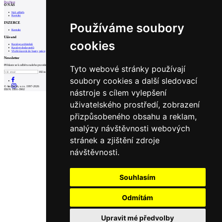
Prev
Next
O NÁS
Náš příběh
Kontakt
INZERCE
Používáme soubory
Kontakt
Uživatel
cookies
Katalog architektů
Katalog dodavatelů
Vložit inzerát do burzy práce
Newsletter
Přihlaste se k odběru našeho pravidelného týdenního newsletteru:
Tyto webové stránky používají
Fill in „nospam“
soubory cookies a další sledovací
© Archiweb, s.r.o. 1997-2026
nástroje s cílem vylepšení
ISSN: 1801-3902
uživatelského prostředí, zobrazení
přizpůsobeného obsahu a reklam,
analýzy návštěvnosti webových
stránek a zjištění zdroje
návštěvnosti.
Souhlasím
Odmítám
Upravit mé předvolby