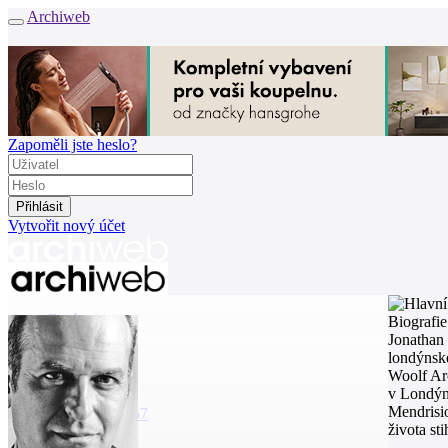
Archiweb
Zapoměli jste heslo?
Vytvořit nový účet
Zprávy
Biografie
Architekti
Jonathan 
Stavby
londýnské
Katalog
Woolf Ar
E-shop
v Londýně
Mendrisio
Burza práce
157
života st
en