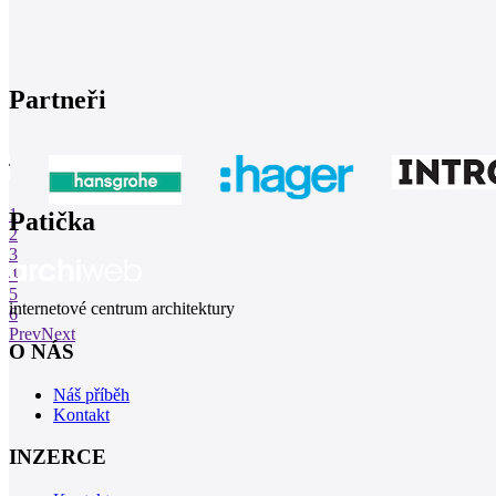
Partneři
1
Patička
2
3
4
5
internetové centrum architektury
6
Prev
Next
O NÁS
Náš příběh
Kontakt
INZERCE