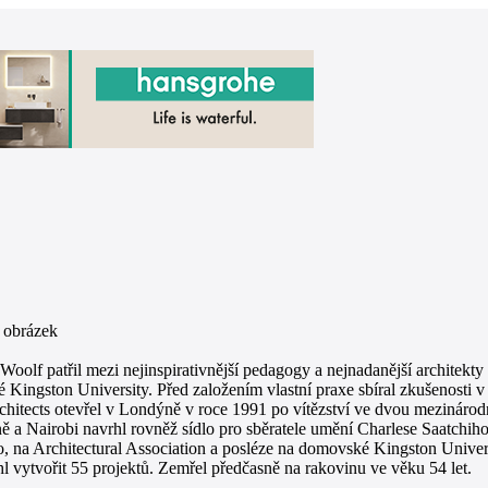
Woolf patřil mezi nejinspirativnější pedagogy a nejnadanější architekty
 Kingston University. Před založením vlastní praxe sbíral zkušenosti 
chitects otevřel v Londýně v roce 1991 po vítězství ve dvou mezináro
 a Nairobi navrhl rovněž sídlo pro sběratele umění Charlese Saatchih
, na Architectural Association a posléze na domovské Kingston Univer
ihl vytvořit 55 projektů. Zemřel předčasně na rakovinu ve věku 54 let.