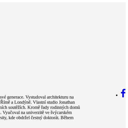
 své generace. Vystudoval architekturu na
v Římě a Londýně. Vlastní studio Jonathan
dních soutěžích. Kromě řady rodinných domů
o. Vyučoval na univerzitě ve švýcarském
sity, kde obdržel čestný doktorát. Během