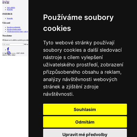
Prev
Next
O NÁS
Náš příběh
Kontakt
INZERCE
Používáme soubory
Kontakt
Uživatel
cookies
Katalog architektů
Katalog dodavatelů
Vložit inzerát do burzy práce
Newsletter
Přihlaste se k odběru našeho pravidelného týdenního newsletteru:
Tyto webové stránky používají
Fill in „nospam“
soubory cookies a další sledovací
© Archiweb, s.r.o. 1997-2026
nástroje s cílem vylepšení
ISSN: 1801-3902
uživatelského prostředí, zobrazení
přizpůsobeného obsahu a reklam,
analýzy návštěvnosti webových
stránek a zjištění zdroje
návštěvnosti.
Souhlasím
Odmítám
Upravit mé předvolby