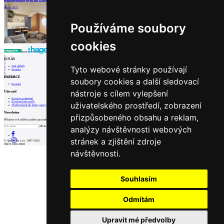
Rekonstrukce bytu na Žižkově
Rodinný dom Ivanka pri Dunaji
Praha, 2025
Ivanka pri Dunaji, 2022
Používáme soubory
cookies
internetové centrum architektury
1
O NÁS
2
3
Náš příběh
Tyto webové stránky používají
4
Kontakt
5
6
INZERCE
Prev
Next
soubory cookies a další sledovací
Kontakt
nástroje s cílem vylepšení
Uživatel
Katalog architektů
Katalog dodavatelů
uživatelského prostředí, zobrazení
Vložit inzerát do burzy práce
Newsletter
přizpůsobeného obsahu a reklam,
Přihlaste se k odběru našeho pravidelného týdenního newsletteru:
Fill in „nospam“
analýzy návštěvnosti webových
stránek a zjištění zdroje
© Archiweb, s.r.o. 1997-2026
ISSN: 1801-3902
návštěvnosti.
Souhlasím
Odmítám
Upravit mé předvolby