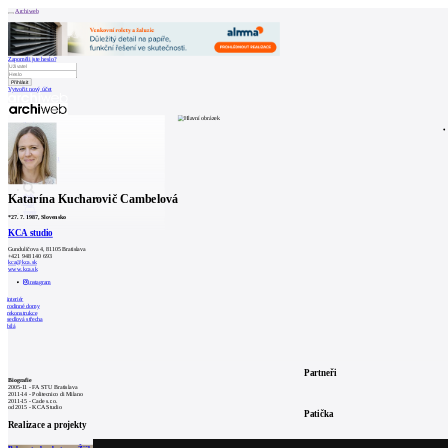
Archiweb
Zapoměli jste heslo?
Vytvořit nový účet
Zprávy
Architekti
Stavby
Katalog
E-shop
Burza práce
161
en
Katarína Kucharovič Cambelová
0
*
27. 7. 1987
, Slovensko
KCA studio
Gunduličova 4, 81105 Bratislava
+421 948 140 693
kca@kca.sk
www.kca.sk
instagram
interiér
rodinné domy
rekonstrukce
sedlová střecha
bílá
Partneři
Biografie
2005-11 - FA STU Bratislava
2011-14 - Politecnico di Milano
2011-15 - Cade s.r.o.
od 2015 - KCA Studio
Patička
Realizace a projekty