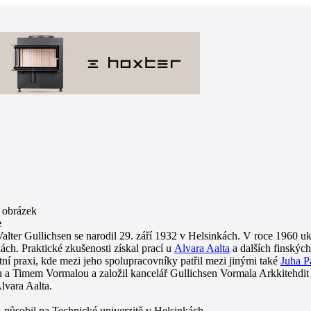
e
Valter Gullichsen se narodil 29. září 1932 v Helsinkách. V roce 1960 u
ách. Praktické zkušenosti získal prací u
Alvara Aalta
a dalších finskýc
stní praxi, kde mezi jeho spolupracovníky patřil mezi jinými také
Juha P
a Timem Vormalou a založil kancelář Gullichsen Vormala Arkkitehdit 
lvara Aalta.
- působil na Technické univerzitě v Helsinkách