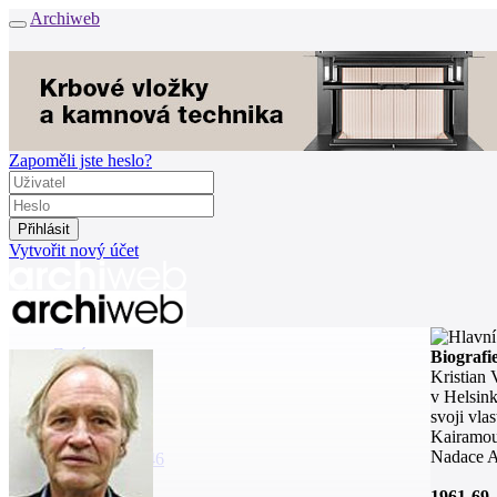
Archiweb
Zapoměli jste heslo?
Vytvořit nový účet
Zprávy
Biografi
Architekti
Kristian 
Stavby
v Helsink
Katalog
svoji vla
E-shop
Kairamou 
Nadace A
Burza práce
146
1961-69
en