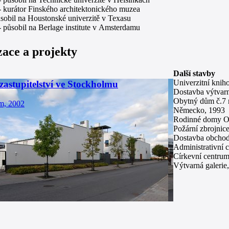
 kurátor Finského architektonického muzea
sobil na Houstonské univerzitě v Texasu
 působil na Berlage institute v Amsterdamu
zace a projekty
Další stavby
Univerzitní knih
zastupitelství ve Stockholmu
Dostavba výtvarn
Obytný dům č.7 n
m, 2002
Německo, 1993
Rodinné domy Ol
Požární zbrojnic
Dostavba obchod
Administrativní 
Církevní centrum
Výtvarná galerie,