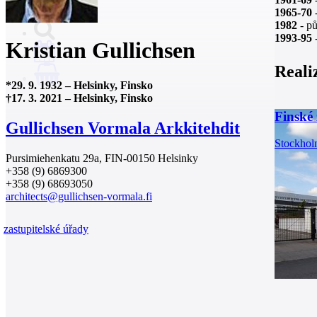
1965-70
-
1982
- pů
1993-95
-
Kristian Gullichsen
Reali
0
*
29. 9. 1932
–
Helsinky, Finsko
†
17. 3. 2021
–
Helsinky, Finsko
Finské 
Gullichsen Vormala Arkkitehdit
Stockhol
Pursimiehenkatu 29a, FIN-00150 Helsinky
+358 (9) 6869300
+358 (9) 68693050
architects@gullichsen-vormala.fi
zastupitelské úřady