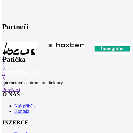
Partneři
1
Patička
2
3
4
5
internetové centrum architektury
6
Prev
Next
O NÁS
Náš příběh
Kontakt
INZERCE