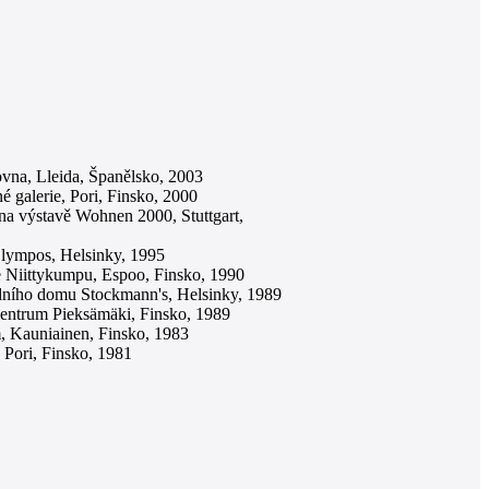
ovna, Lleida, Španělsko, 2003
é galerie, Pori, Finsko, 2000
a výstavě Wohnen 2000, Stuttgart,
ympos, Helsinky, 1995
e Niittykumpu, Espoo, Finsko, 1990
ního domu Stockmann's, Helsinky, 1989
centrum Pieksämäki, Finsko, 1989
, Kauniainen, Finsko, 1983
 Pori, Finsko, 1981