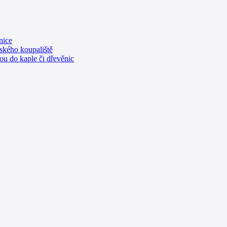
nice
ského koupaliště
u do kaple či dřevěnic