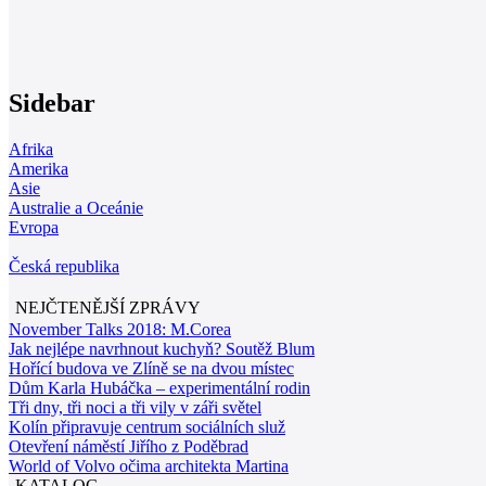
Sidebar
Afrika
Amerika
Asie
Australie a Oceánie
Evropa
Česká republika
NEJČTENĚJŠÍ ZPRÁVY
November Talks 2018: M.Corea
Jak nejlépe navrhnout kuchyň? Soutěž Blum
Hořící budova ve Zlíně se na dvou místec
Dům Karla Hubáčka – experimentální rodin
Tři dny, tři noci a tři vily v záři světel
Kolín připravuje centrum sociálních služ
Otevření náměstí Jiřího z Poděbrad
World of Volvo očima architekta Martina
KATALOG