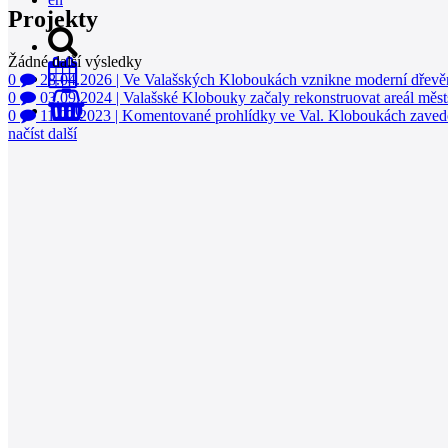
Projekty
Žádné další výsledky
0
28.04.2026
|
Ve Valašských Kloboukách vznikne moderní dřevě
0
03.09.2024
|
Valašské Klobouky začaly rekonstruovat areál měst
0
0
11.07.2023
|
Komentované prohlídky ve Val. Kloboukách zavedo
načíst další