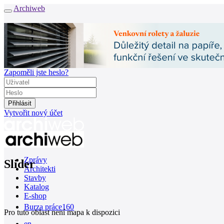
Archiweb
Zapoměli jste heslo?
Vytvořit nový účet
Zprávy
Slider
Architekti
Stavby
Katalog
E-shop
Burza práce
160
Pro tuto oblast není mapa k dispozici
en