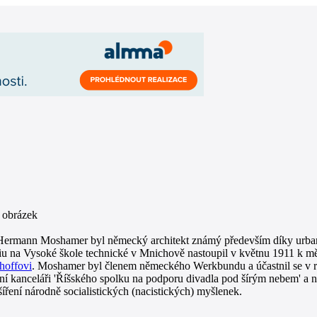
ermann Moshamer byl německý architekt známý především díky urbani
riu na Vysoké škole technické v Mnichově nastoupil v květnu 1911 k 
hoffovi
. Moshamer byl členem německého Werkbundu a účastnil se v
ní kanceláři 'Říšského spolku na podporu divadla pod šírým nebem' a na
 šíření národně socialistických (nacistických) myšlenek.