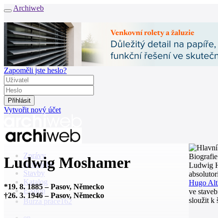
Archiweb
Zapoměli jste heslo?
Vytvořit nový účet
Zprávy
Biografie
Ludwig Moshamer
Architekti
Ludwig H
Stavby
absoluto
Katalog
Hugo Alt
*
19. 8. 1885
–
Pasov, Německo
E-shop
ve staveb
†
26. 3. 1946
–
Pasov, Německo
sloužit k
Burza práce
162
en