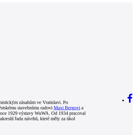
stickým zásahům ve Vratislavi. Po
městskému stavebnímu radovi
Maxi Bergovi
a
 roce 1929 výstavy WuWA. Od 1934 pracoval
kreslil řadu návrhů, které měly za úkol