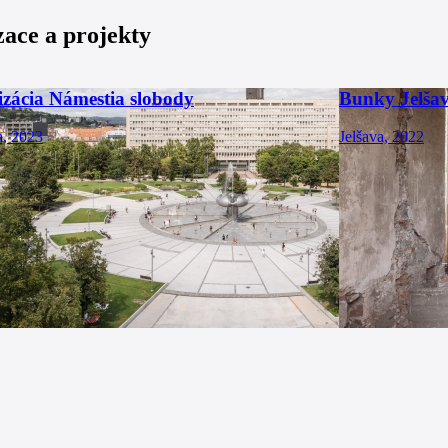
zace a projekty
izácia Námestia slobody
Bunky Jelša
a, 2023
Jelšava, 2022