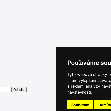
Používáme sou
Tyto webové stránky po
cílem vylepšení uživat
a reklam, analýzy návš
návštěvnosti.
Souhlasím
Odmít