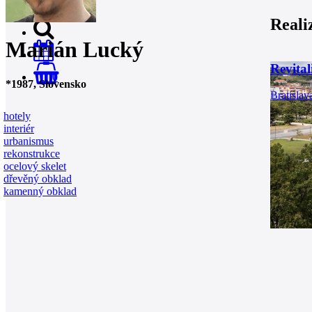
Reali
Marián Lucký
Revital
0
*
1987
, Slovensko
Bratislav
hotely
interiér
urbanismus
rekonstrukce
ocelový skelet
dřevěný obklad
kamenný obklad