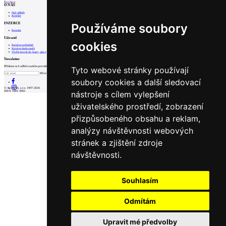
Prev
Next
O NÁS
Náš příběh
Kontakt
INZERCE
Používáme soubory
Kontakt
Uživatel
cookies
Katalog architektů
Katalog dodavatelů
Vložit inzerát do burzy práce
Newsletter
Přihlaste se k odběru našeho pravidelného týdenního newsletteru:
Tyto webové stránky používají
Fill in „nospam“
soubory cookies a další sledovací
© Archiweb, s.r.o. 1997-2026
nástroje s cílem vylepšení
ISSN: 1801-3902
uživatelského prostředí, zobrazení
přizpůsobeného obsahu a reklam,
analýzy návštěvnosti webových
stránek a zjištění zdroje
návštěvnosti.
Souhlasím
Odmítám
Upravit mé předvolby