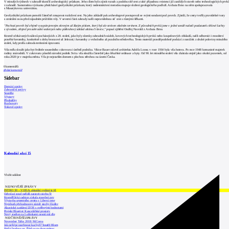
V minulých týdnech v zahradě skončil archeologický průzkum. Jeho cílem bylo zjistit rozsah a podobu sítě cest a také případnou existenci již zaniklých staveb nebo technologických prvk
v zahradě. Samotnému výzkumu předcházel geofyzikální průzkum, který nedestruktivní metodou mapuje složení geologického podloží. Archaia Brno na něm spolupracovala
s Masarykovou univerzitou.
Geofyzikální průzkum pomohl částečně zmapovat rozložení cest. Na jeho základě pak archeologové postupovali se svými sondami pod povrch. Zjistili, že cesty tvořily pravidelné tvary
s centrální osou před západním průčelím vily. V severní části zahrady našli nepravidelnou síť cest s různými šířkami.
"Pochozí povrch byl zřejmě vysypán jemným okrovým až žlutým pískem, který byl ale stráven okolním terénem. Z původních prvků jsme v jedné sondě nalezli pozůstatek cihlové šachty
s vývodem, zřejmě pro zahradní vodotrysk nebo půlkruhový základ altánu či lavice,"
popsal zjištění Ondřej Navrátil z Archaia Brno.
Kromě očekávaných nálezů pocházejících z 20. století, jako byly zlomky zahradních nádob, kovových technologických prvků nebo koupelnových obkladů, našli odborníci i množství
pravěké keramiky, konkrétně z doby bronzové až železné, i keramiky z vrcholného až pozdního středověku. Tento materiál pravděpodobně pochází z navážek z druhé poloviny minulého
století, kdy prošla zahrada terénními úpravami.
Vila měla sloužit jako byt ředitele sousedního cukrovaru i ústředí podniku. Viktor Bauer oslovil architekta Adolfa Loose, v roce 1914 byla vila hotova. Po roce 1948 komunisté majetek
rodiny znárodnili. V cukrovaru působil národní podnik Svit a vila sloužila částečně jako lékařské ordinace a byty. Od 90. let minulého století vila chátrala stejně jako okolní pozemek, od
roku 2020 je v majetku města. Vila je nejstarším domem s plochou střechou na území Česka.
0
komentářů
přidat komentář
Sidebar
Domácí zprávy
Zahraniční zprávy
Soutěže
Výstavy
Přednášky
Rozhovory
Tiskové zprávy
Kalendář akcí
15
Vložit událost
NEJNOVĚJŠÍ ZPRÁVY
INTRO 30 – VODA: aktuální vydání je již
Odvolací soud nařídil zastavit stavbu Tr
Kroměřížská radnice získala stavební pov
Výstavba urgentního centra v Liberci ome
Nymburk přehodnocuje záměr stavby školky
Akustické zasklení IZOS s ověřenými hodnotami
Projekt Blueriot: Kancelářské prostory
Nový stadion za Lužánkami nesmí mít dle
NEJČTENĚJŠÍ ZPRÁVY
November Talks 2018: M.Corea
Jak nejlépe navrhnout kuchyň? Soutěž Blum
Hořící budova ve Zlíně se na dvou místec