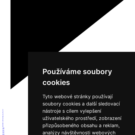
Používáme soubory
cookies
Tyto webové stránky používají
soubory cookies a další sledovací
nástroje s cílem vylepšení
1
2
3
4
uživatelského prostředí, zobrazení
5
6
7
přizpůsobeného obsahu a reklam,
8
9
10
11
analýzy návštěvnosti webových
12
13