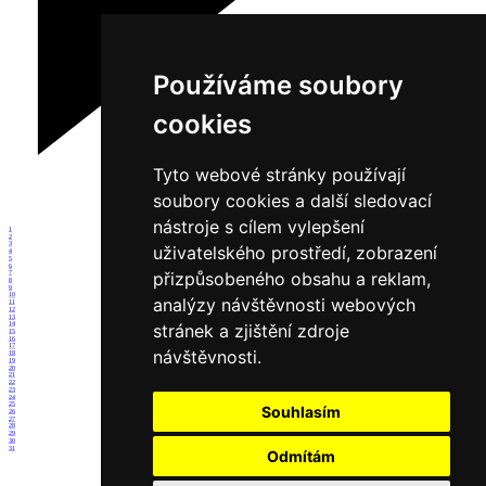
Používáme soubory
cookies
Tyto webové stránky používají
soubory cookies a další sledovací
nástroje s cílem vylepšení
1
2
3
uživatelského prostředí, zobrazení
4
5
6
přizpůsobeného obsahu a reklam,
7
8
9
10
analýzy návštěvnosti webových
11
12
13
stránek a zjištění zdroje
14
15
16
17
návštěvnosti.
18
19
20
21
22
23
24
25
Souhlasím
26
27
28
29
30
31
Odmítám