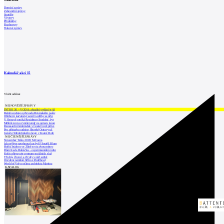
Domácí zprávy
Zahraniční zprávy
Soutěže
Výstavy
Přednášky
Rozhovory
Tiskové zprávy
Kalendář akcí
15
Vložit událost
NEJNOVĚJŠÍ ZPRÁVY
INTRO 30 – VODA: aktuální vydání je již
Babiš uvažuje o převodu Hrzánského palác
Oblíbený karvinský areál Lodičky se přip
V Ostravě vzniká Rezidence Stodolní, byt
Mělník znovu vypíše tendr na opravu koup
Renesanční letohrádek v České Lípě převz
Pro přístavbu radnice Slezské Ostravy už
Galerie Středočeského kraje v Kutné Hoře
NEJČTENĚJŠÍ ZPRÁVY
November Talks 2018: M.Corea
Jak nejlépe navrhnout kuchyň? Soutěž Blum
Hořící budova ve Zlíně se na dvou místec
Dům Karla Hubáčka – experimentální rodin
Kolín připravuje centrum sociálních služ
Tři dny, tři noci a tři vily v záři světel
Otevření náměstí Jiřího z Poděbrad
World of Volvo očima architekta Martina
KATALOG