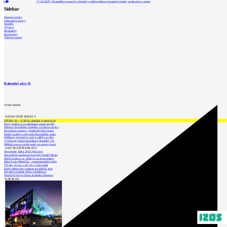
0
17.02.2025
|
Domažlice posuzují a hledají využití nedávno koupené továrny na tkanice u centra
Sidebar
Domácí zprávy
Zahraniční zprávy
Soutěže
Výstavy
Přednášky
Rozhovory
Tiskové zprávy
Kalendář akcí
15
Vložit událost
NEJNOVĚJŠÍ ZPRÁVY
INTRO 30 – VODA: aktuální vydání je již
Nový stadion za Lužánkami nesmí mít dle
Obnova loveckého zámečku u Ostrova na Ka
Developer postaví v brněnské části Lesná
Babiš uvažuje o převodu Hrzánského palác
Oblíbený karvinský areál Lodičky se přip
V Ostravě vzniká Rezidence Stodolní, byt
Mělník znovu vypíše tendr na opravu koup
NEJČTENĚJŠÍ ZPRÁVY
November Talks 2018: M.Corea
Jak nejlépe navrhnout kuchyň? Soutěž Blum
Hořící budova ve Zlíně se na dvou místec
Dům Karla Hubáčka – experimentální rodin
Tři dny, tři noci a tři vily v záři světel
Kolín připravuje centrum sociálních služ
Otevření náměstí Jiřího z Poděbrad
World of Volvo očima architekta Martina
KATALOG