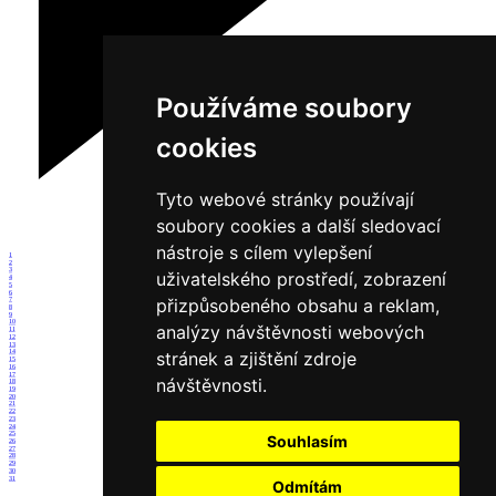
Používáme soubory
cookies
Tyto webové stránky používají
soubory cookies a další sledovací
nástroje s cílem vylepšení
1
2
3
uživatelského prostředí, zobrazení
4
5
6
přizpůsobeného obsahu a reklam,
7
8
9
10
analýzy návštěvnosti webových
11
12
13
stránek a zjištění zdroje
14
15
16
17
návštěvnosti.
18
19
20
21
22
23
24
25
Souhlasím
26
27
28
29
30
31
Odmítám