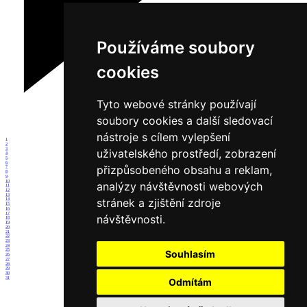
Používáme soubory
cookies
Tyto webové stránky používají
soubory cookies a další sledovací
nástroje s cílem vylepšení
1
2
3
uživatelského prostředí, zobrazení
4
5
6
přizpůsobeného obsahu a reklam,
7
8
9
10
analýzy návštěvnosti webových
11
12
13
stránek a zjištění zdroje
14
15
16
17
návštěvnosti.
18
19
20
21
22
23
24
25
Souhlasím
26
27
28
29
30
31
Odmítám