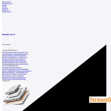
Domácí zprávy
Zahraniční zprávy
Soutěže
Výstavy
Přednášky
Rozhovory
Tiskové zprávy
Kalendář akcí
15
Vložit událost
NEJNOVĚJŠÍ ZPRÁVY
Den židovských památek dnes otevře v Čes
V Horním Maršově v Krkonoších začaly prá
Světelné instalace a videomapping lákají
Demolici vyhořelé budovy ve Zlíně urychl
Odvolací soud nařídil zastavit stavbu Tr
Kroměřížská radnice získala stavební pov
Výstavba urgentního centra v Liberci ome
Nymburk přehodnocuje záměr stavby školky
NEJČTENĚJŠÍ ZPRÁVY
November Talks 2018: M.Corea
Jak nejlépe navrhnout kuchyň? Soutěž Blum
Soutěž „Umělecké dílo věnované Lucii Bakešové
Dům Karla Hubáčka – experimentální rodin
Hořící budova ve Zlíně se na dvou místec
Tři dny, tři noci a tři vily v záři světel
Kolín připravuje centrum sociálních služ
World of Volvo očima architekta Martina
KATALOG