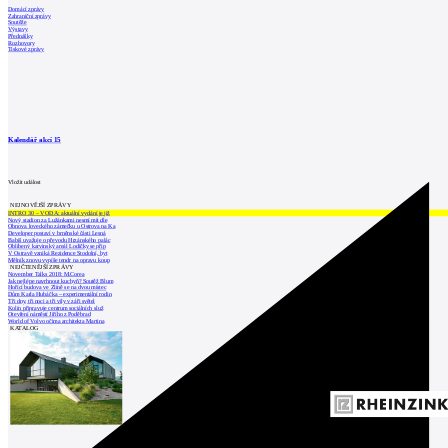
Domácí zprávy
Zahraniční zprávy
Soutěže
Výstavy
Přednášky
Rozhovory
Tiskové zprávy
Kalendář akcí
15
Vložit událost
NEJNOVĚJŠÍ ZPRÁVY
INTRO 30 – VODA: aktuální vydání je již
Nový stadion za Lužánkami nesmí mít dle
Obnova loveckého zámečku u Ostrova na Ka
Developer postaví v brněnské části Lesná
Babiš uvažuje o převodu Hrzánského palác
Oblíbený karvinský areál Lodičky se přip
V Ostravě vzniká Rezidence Stodolní, byt
Mělník znovu vypíše tendr na opravu koup
NEJČTENĚJŠÍ ZPRÁVY
November Talks 2018: M.Corea
Jak nejlépe navrhnout kuchyň? Soutěž Blum
Hořící budova ve Zlíně se na dvou místec
Dům Karla Hubáčka – experimentální rodin
Tři dny, tři noci a tři vily v záři světel
Kolín připravuje centrum sociálních služ
Otevření náměstí Jiřího z Poděbrad
World of Volvo očima architekta Martina
KATALOG