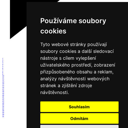
Používáme soubory
cookies
Tyto webové stránky používají
soubory cookies a další sledovací
nástroje s cílem vylepšení
1
2
3
uživatelského prostředí, zobrazení
4
5
6
přizpůsobeného obsahu a reklam,
7
8
9
10
analýzy návštěvnosti webových
11
12
13
stránek a zjištění zdroje
14
15
16
17
návštěvnosti.
18
19
20
21
22
23
24
25
Souhlasím
26
27
28
29
30
31
Odmítám