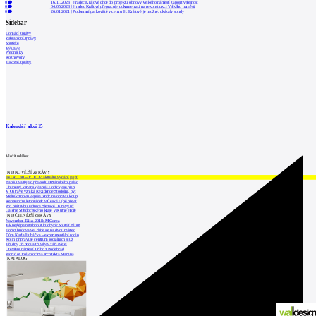
0
16.11.2023
|
Hradec Králové chce do projektu obnovy Velkého náměstí zapojit veřejnost
0
04.05.2023
|
Hradec Králové přepracuje dokumentaci na rekonstrukci Velkého náměstí
0
26.01.2021
|
Podzemní parkoviště v centru H. Králové je možné, ukázaly sondy
Sidebar
Domácí zprávy
Zahraniční zprávy
Soutěže
Výstavy
Přednášky
Rozhovory
Tiskové zprávy
Kalendář akcí
15
Vložit událost
NEJNOVĚJŠÍ ZPRÁVY
INTRO 30 – VODA: aktuální vydání je již
Babiš uvažuje o převodu Hrzánského palác
Oblíbený karvinský areál Lodičky se přip
V Ostravě vzniká Rezidence Stodolní, byt
Mělník znovu vypíše tendr na opravu koup
Renesanční letohrádek v České Lípě převz
Pro přístavbu radnice Slezské Ostravy už
Galerie Středočeského kraje v Kutné Hoře
NEJČTENĚJŠÍ ZPRÁVY
November Talks 2018: M.Corea
Jak nejlépe navrhnout kuchyň? Soutěž Blum
Hořící budova ve Zlíně se na dvou místec
Dům Karla Hubáčka – experimentální rodin
Kolín připravuje centrum sociálních služ
Tři dny, tři noci a tři vily v záři světel
Otevření náměstí Jiřího z Poděbrad
World of Volvo očima architekta Martina
KATALOG