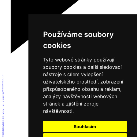
Používáme soubory
cookies
Tyto webové stránky používají
soubory cookies a další sledovací
nástroje s cílem vylepšení
1
2
3
uživatelského prostředí, zobrazení
4
5
6
7
přizpůsobeného obsahu a reklam,
8
9
10
analýzy návštěvnosti webových
11
12
13
14
stránek a zjištění zdroje
15
16
17
návštěvnosti.
18
19
20
21
22
23
24
25
Souhlasím
26
27
28
29
30
31