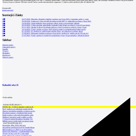
Od dubnového začátku Expa pavilonem prošlo více než 1,5 milionu návštěvníků. Český pavilon podle Sošky patří mezi špičky Expa, má vynikající akustiku a hosté z něj jsou nadšeni.
Výstavy Expo se účastní 158 zemí včetně Česka a sedm mezinárodních organizací. Výstavu zatím navštívilo přes 28 milionů lidí.
0
komentářů
přidat komentář
Související články
0
24.07.2026
|
Macinka: Demolice českého pavilonu pro Expo 2025 v Japonsku začne 1. srpna
0
30.06.2026
|
Sněmovní výbor schválil převedení peněz MZV k odstranění pavilonu z Expa 2025
0
14.04.2026
|
Audit loňského Expa prokázal velkou ztrátu a dvojnásobné náklady
0
30.03.2026
|
Vláda odvolala generálního komisaře české účasti na světové výstavě Expo Sošku
0
05.11.2025
|
Hradec Králové již nebude usilovat o český pavilon ze světové výstavy Expo
1
14.10.2025
|
Český pavilon na Expo 2025 získal ocenění za architektonické řešení stavby
0
01.10.2025
|
H. Králové by mohl koupit pavilon Expo, jen pokud na to sežene dotaci
0
27.08.2025
|
Přenesení českého pavilonu z Expa do H. Králové by mohlo stát až 278 mil. Kč
0
27.07.2025
|
Český pavilon by mohl být po skončení výstavy Expo umístěn v Hradci Králové
Sidebar
Domácí zprávy
Zahraniční zprávy
Soutěže
Výstavy
Přednášky
Rozhovory
Tiskové zprávy
Kalendář akcí
15
Vložit událost
NEJNOVĚJŠÍ ZPRÁVY
INTRO 30 – VODA: aktuální vydání je již
Nový stadion za Lužánkami nesmí mít dle
Obnova loveckého zámečku u Ostrova na Ka
Developer postaví v brněnské části Lesná
Babiš uvažuje o převodu Hrzánského palác
Oblíbený karvinský areál Lodičky se přip
V Ostravě vzniká Rezidence Stodolní, byt
Mělník znovu vypíše tendr na opravu koup
NEJČTENĚJŠÍ ZPRÁVY
November Talks 2018: M.Corea
Jak nejlépe navrhnout kuchyň? Soutěž Blum
Hořící budova ve Zlíně se na dvou místec
Dům Karla Hubáčka – experimentální rodin
Tři dny, tři noci a tři vily v záři světel
Kolín připravuje centrum sociálních služ