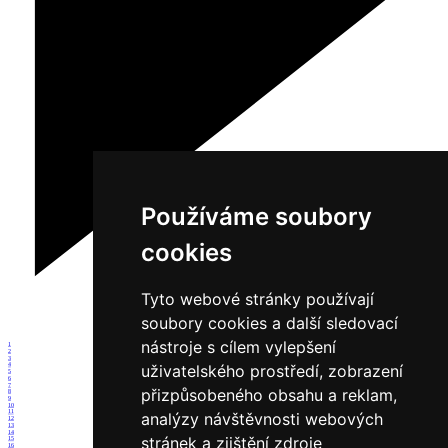
Používáme soubory
cookies
Tyto webové stránky používají
soubory cookies a další sledovací
nástroje s cílem vylepšení
1
2
3
uživatelského prostředí, zobrazení
4
5
6
7
přizpůsobeného obsahu a reklam,
8
9
10
11
analýzy návštěvnosti webových
12
13
14
stránek a zjištění zdroje
15
16