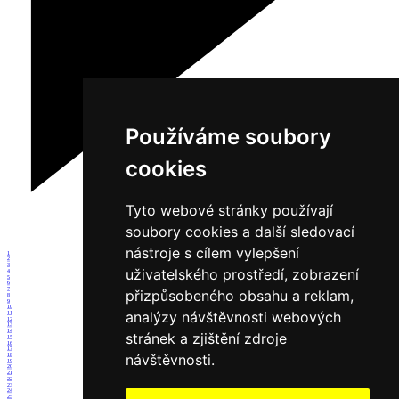
Používáme soubory
cookies
Tyto webové stránky používají
soubory cookies a další sledovací
nástroje s cílem vylepšení
1
2
3
uživatelského prostředí, zobrazení
4
5
6
7
přizpůsobeného obsahu a reklam,
8
9
10
analýzy návštěvnosti webových
11
12
13
14
stránek a zjištění zdroje
15
16
17
návštěvnosti.
18
19
20
21
22
23
24
25