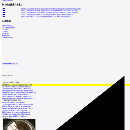
přidat komentář
Související články
0
22.01.2025
|
Muzeum města Prahy na Florenci by se mělo po rekonstrukci otevřít v létě
0
10.09.2024
|
Muzeum Prahy připravuje opravu Desfourského paláce za 751,3 mil. Kč
0
15.04.2024
|
Hlavní část oprav budovy muzea hlavního města na Florenci je hotova
1
07.06.2020
|
Hlavní budovu Muzea hlavního města Prahy čeká rekonstrukce
0
04.06.2015
|
Před 150 lety se narodil architekt Obecního domu Balšánek
Sidebar
Domácí zprávy
Zahraniční zprávy
Soutěže
Výstavy
Přednášky
Rozhovory
Tiskové zprávy
Kalendář akcí
15
Vložit událost
NEJNOVĚJŠÍ ZPRÁVY
INTRO 30 – VODA: aktuální vydání je již
Kroměřížská radnice získala stavební pov
Výstavba urgentního centra v Liberci ome
Nymburk přehodnocuje záměr stavby školky
Akustické zasklení IZOS s ověřenými hodnotami
Projekt Blueriot: Kancelářské prostory
Nový stadion za Lužánkami nesmí mít dle
Obnova loveckého zámečku u Ostrova na Ka
NEJČTENĚJŠÍ ZPRÁVY
November Talks 2018: M.Corea
Jak nejlépe navrhnout kuchyň? Soutěž Blum
Hořící budova ve Zlíně se na dvou místec
Dům Karla Hubáčka – experimentální rodin
Tři dny, tři noci a tři vily v záři světel
Kolín připravuje centrum sociálních služ
World of Volvo očima architekta Martina
Otevření náměstí Jiřího z Poděbrad
KATALOG