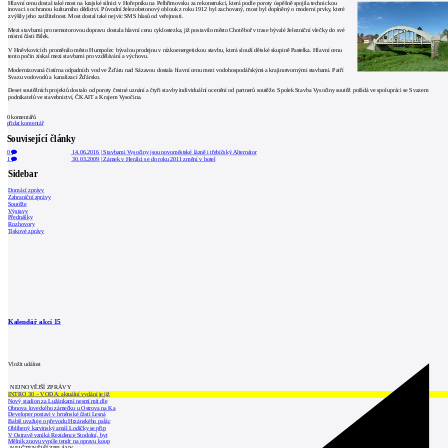
Hlavní cenu dostal také most na krajské silnici v Hořepníku na Pelhřimovsku za rekonstrukci, která podle poroty úspěšně spojila technickou
inovaci s ochranou kulturního dědictví. Původní železobetonový oblouk z roku 1912 byl zachovaný, most byl doplněný o moderní prvky, které
zvýšily jeho zatížitelnost. Most dostal také nejvíc SMS hlasů od veřejnosti.
Mezi stavbami pro nemotorovou dopravu dostala hlavní cenu cyklostezka, již postavilo město Chotěboř v trase bývalé železniční vlečky do své
místní části Bílek.
V Hněvkovicích proměnilo město Humpolec bývalou prodejnu v nízkoenergetickou stavbu, která slouží dětské skupině Pastelka. Hlavní cenu
tento počin získal mezi stavbami pro vzdělávání a výchovu.
Modernizovaná čistírna odpadních vod ve Žďáru nad Sázavou dostala hlavní cenu mezi vodohospodářskými a krajinotvornými stavbami. Patří
Svazu vodovodů a kanalizací Žďársko.
Deset soutěžních projektů dostalo od poroty čestné uznání a čtyři stavby individuální ocenění od partnerů soutěže. Spolek Stavba Vysočiny soutěž pořádá ve spolupráci se Svazem
podnikatelů ve stavebnictví, ČKAIT a Krajem Vysočina.
0
komentářů
přidat komentář
Související články
0
14.06.2016
|
Stavbami Vysočiny jsou novoměstské lázně i třebíčský Alternátor
1
30.03.2009
|
Zámek v Herálci se do roku 2011 změní v hotel
Sidebar
Domácí zprávy
Zahraniční zprávy
Soutěže
Výstavy
Přednášky
Rozhovory
Tiskové zprávy
Kalendář akcí
15
Vložit událost
NEJNOVĚJŠÍ ZPRÁVY
INTRO 30 – VODA: aktuální vydání je již
Nový stadion za Lužánkami nesmí mít dle
Obnova loveckého zámečku u Ostrova na Ka
Developer postaví v brněnské části Lesná
Babiš uvažuje o převodu Hrzánského palác
Oblíbený karvinský areál Lodičky se přip
V Ostravě vzniká Rezidence Stodolní, byt
Mělník znovu vypíše tendr na opravu koup
NEJČTENĚJŠÍ ZPRÁVY