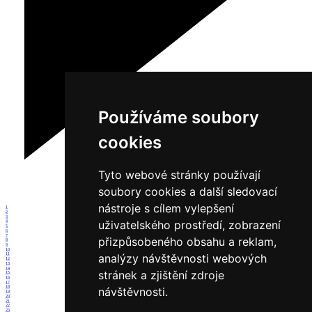
Používáme soubory
cookies
Tyto webové stránky používají
soubory cookies a další sledovací
nástroje s cílem vylepšení
1
2
3
uživatelského prostředí, zobrazení
4
5
6
7
přizpůsobeného obsahu a reklam,
8
9
10
analýzy návštěvnosti webových
11
12
13
14
stránek a zjištění zdroje
15
16
17
18
návštěvnosti.
19
20
21
22
23