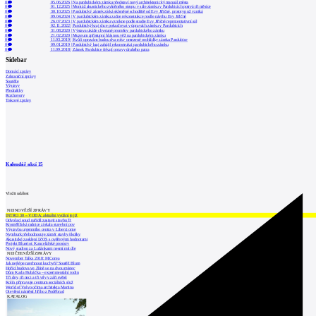
0
05.06.2026
|
Na pardubickém zámku představí nový architektonický manuál města
0
01.12.2025
|
Montáž akustického zvlněného stropu v sále zámku v Pardubicích potrvá tři měsíce
0
30.10.2025
|
Pardubický zámek získá skleněné schodiště od Evy Jiřičné, prototyp už vzniká
0
09.04.2024
|
V pardubickém zámku začne rekonstrukce podle návrhu Evy Jiřičné
0
26.07.2023
|
V pardubickém zámku vznikne podle studie Evy Jiřičné reprezentativní sál
0
02.11.2022
|
Pardubický kraj chce pokračovat v úpravách zámku v Pardubicích
0
31.08.2020
|
Výstava ukáže chystané proměny pardubického zámku
0
21.02.2020
|
Muzeum zpřístupní hlásnou věž na pardubickém zámku
0
11.03.2019
|
Kvůli opravám budou dva roky omezené prohlídky zámku Pardubice
0
09.01.2019
|
Pardubický kraj zahájil rekonstrukci pardubického zámku
0
11.09.2018
|
Zámek Pardubice čekají opravy druhého patra
Sidebar
Domácí zprávy
Zahraniční zprávy
Soutěže
Výstavy
Přednášky
Rozhovory
Tiskové zprávy
Kalendář akcí
15
Vložit událost
NEJNOVĚJŠÍ ZPRÁVY
INTRO 30 – VODA: aktuální vydání je již
Odvolací soud nařídil zastavit stavbu Tr
Kroměřížská radnice získala stavební pov
Výstavba urgentního centra v Liberci ome
Nymburk přehodnocuje záměr stavby školky
Akustické zasklení IZOS s ověřenými hodnotami
Projekt Blueriot: Kancelářské prostory
Nový stadion za Lužánkami nesmí mít dle
NEJČTENĚJŠÍ ZPRÁVY
November Talks 2018: M.Corea
Jak nejlépe navrhnout kuchyň? Soutěž Blum
Hořící budova ve Zlíně se na dvou místec
Dům Karla Hubáčka – experimentální rodin
Tři dny, tři noci a tři vily v záři světel
Kolín připravuje centrum sociálních služ
World of Volvo očima architekta Martina
Otevření náměstí Jiřího z Poděbrad
KATALOG