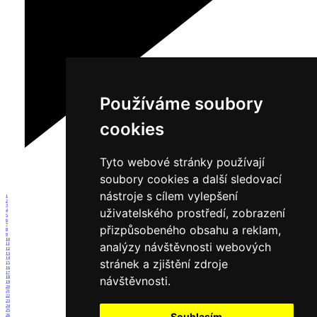
Používáme soubory
cookies
Tyto webové stránky používají
soubory cookies a další sledovací
nástroje s cílem vylepšení
1
2
3
uživatelského prostředí, zobrazení
4
5
6
7
přizpůsobeného obsahu a reklam,
8
9
10
analýzy návštěvnosti webových
11
12
13
14
stránek a zjištění zdroje
15
16
17
návštěvnosti.
18
19
20
21
22
23
24
25
Souhlasím
26