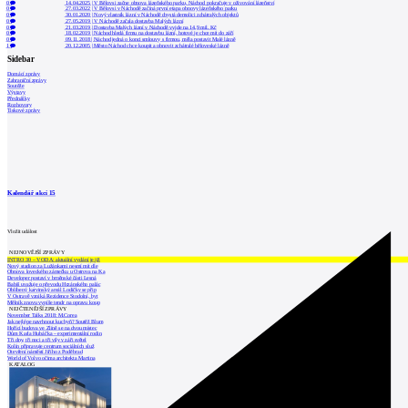
0
14.04.2025
|
V Bělovsi začne obnova lázeňského parku, Náchod pokračuje v oživování lázeňství
0
27.03.2022
|
V Bělovsi v Náchodě začíná první etapa obnovy lázeňského parku
0
30.01.2020
|
Nový vlastník lázní v Náchodě chystá demolici zchátralých objektů
0
27.05.2019
|
V Náchodě začala dostavba Malých lázní
0
21.03.2019
|
Dostavba Malých lázní v Náchodě vyjde na 14,9 mil. Kč
0
18.02.2019
|
Náchod hledá firmu na dostavbu lázní, hotové je chce mít do září
0
09.11.2018
|
Náchod jedná o konci smlouvy s firmou, měla postavit Malé lázně
1
20.12.2005
|
Město Náchod chce koupit a obnovit zchátralé běloveské lázně
Sidebar
Domácí zprávy
Zahraniční zprávy
Soutěže
Výstavy
Přednášky
Rozhovory
Tiskové zprávy
Kalendář akcí
15
Vložit událost
NEJNOVĚJŠÍ ZPRÁVY
INTRO 30 – VODA: aktuální vydání je již
Nový stadion za Lužánkami nesmí mít dle
Obnova loveckého zámečku u Ostrova na Ka
Developer postaví v brněnské části Lesná
Babiš uvažuje o převodu Hrzánského palác
Oblíbený karvinský areál Lodičky se přip
V Ostravě vzniká Rezidence Stodolní, byt
Mělník znovu vypíše tendr na opravu koup
NEJČTENĚJŠÍ ZPRÁVY
November Talks 2018: M.Corea
Jak nejlépe navrhnout kuchyň? Soutěž Blum
Hořící budova ve Zlíně se na dvou místec
Dům Karla Hubáčka – experimentální rodin
Tři dny, tři noci a tři vily v záři světel
Kolín připravuje centrum sociálních služ
Otevření náměstí Jiřího z Poděbrad
World of Volvo očima architekta Martina
KATALOG