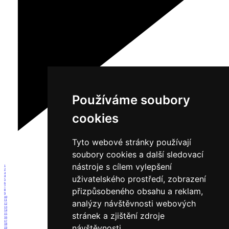
Používáme soubory
cookies
Tyto webové stránky používají
soubory cookies a další sledovací
nástroje s cílem vylepšení
1
2
3
uživatelského prostředí, zobrazení
4
5
6
7
přizpůsobeného obsahu a reklam,
8
9
10
11
analýzy návštěvnosti webových
12
13
14
stránek a zjištění zdroje
15
16
17
18
návštěvnosti.
19