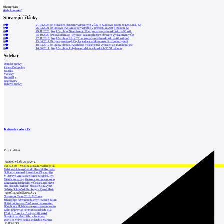
0
komentářů
přidat komentář
Související články
0
21.04.2024
|
Nejdražším obrazem vydraženým v ČR je Kupkovo Početí za 126,5 mil. Kč
0
26.03.2021
|
Kupkovo Tryskání II se vydražilo v přepočtu za 230,8 milionu Kč
0
29.11.2020
|
Kupkův obraz Divertimento II se prodal v novém rekordu za 90 mil.
0
05.10.2020
|
Piková dáma od Toyen se stala nejdražším obrazem vydraženým v ČR
0
27.11.2016
|
Kupkův obraz Série C I. se prodal v novém rekordu za 62 milionů
0
15.04.2012
|
Kdysi vysmívaný Kupka je dnes tahákem aukcí i ozdobou galerií
0
18.03.2012
|
Kupkův obraz L'Apothéose d'Héléne byl vydražen za 15 milionů Kč
0
14.06.2011
|
Kupkův obraz Pohyb se prodal za rekordních 35,51 milionu
Sidebar
Domácí zprávy
Zahraniční zprávy
Soutěže
Výstavy
Přednášky
Rozhovory
Tiskové zprávy
Kalendář akcí
15
Vložit událost
NEJNOVĚJŠÍ ZPRÁVY
INTRO 30 – VODA: aktuální vydání je již
Babiš uvažuje o převodu Hrzánského palác
Oblíbený karvinský areál Lodičky se přip
V Ostravě vzniká Rezidence Stodolní, byt
Mělník znovu vypíše tendr na opravu koup
Renesanční letohrádek v České Lípě převz
Pro přístavbu radnice Slezské Ostravy už
Galerie Středočeského kraje v Kutné Hoře
NEJČTENĚJŠÍ ZPRÁVY
November Talks 2018: M.Corea
Jak nejlépe navrhnout kuchyň? Soutěž Blum
Hořící budova ve Zlíně se na dvou místec
Dům Karla Hubáčka – experimentální rodin
Kolín připravuje centrum sociálních služ
Tři dny, tři noci a tři vily v záři světel
Otevření náměstí Jiřího z Poděbrad
World of Volvo očima architekta Martina
KATALOG