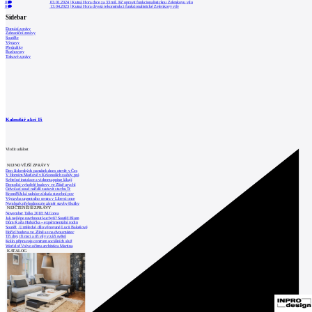
0
03.01.2024
|
Kutná Hora chce za 33 mil. Kč opravit funkcionalistickou Zelenkovu vilu
0
13.04.2023
|
Kutná Hora chystá rekonstrukci funkcionalistické Zelenkovy vily
Sidebar
Domácí zprávy
Zahraniční zprávy
Soutěže
Výstavy
Přednášky
Rozhovory
Tiskové zprávy
Kalendář akcí
15
Vložit událost
NEJNOVĚJŠÍ ZPRÁVY
Den židovských památek dnes otevře v Čes
V Horním Maršově v Krkonoších začaly prá
Světelné instalace a videomapping lákají
Demolici vyhořelé budovy ve Zlíně urychl
Odvolací soud nařídil zastavit stavbu Tr
Kroměřížská radnice získala stavební pov
Výstavba urgentního centra v Liberci ome
Nymburk přehodnocuje záměr stavby školky
NEJČTENĚJŠÍ ZPRÁVY
November Talks 2018: M.Corea
Jak nejlépe navrhnout kuchyň? Soutěž Blum
Dům Karla Hubáčka – experimentální rodin
Soutěž „Umělecké dílo věnované Lucii Bakešové
Hořící budova ve Zlíně se na dvou místec
Tři dny, tři noci a tři vily v záři světel
Kolín připravuje centrum sociálních služ
World of Volvo očima architekta Martina
KATALOG