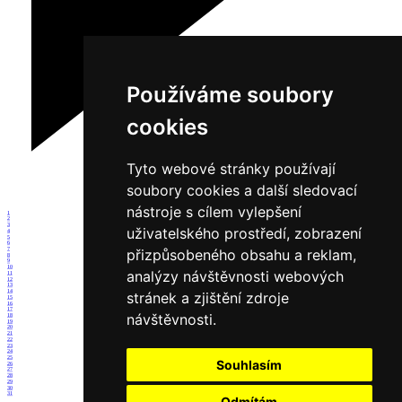
Používáme soubory
cookies
Tyto webové stránky používají
soubory cookies a další sledovací
nástroje s cílem vylepšení
1
2
3
uživatelského prostředí, zobrazení
4
5
6
7
přizpůsobeného obsahu a reklam,
8
9
10
analýzy návštěvnosti webových
11
12
13
14
stránek a zjištění zdroje
15
16
17
návštěvnosti.
18
19
20
21
22
23
24
25
Souhlasím
26
27
28
29
30
31
Odmítám