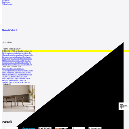
Přednášky
Rozhovory
Tiskové zprávy
Kalendář akcí
15
Vložit událost
NEJNOVĚJŠÍ ZPRÁVY
INTRO 30 – VODA: aktuální vydání je již
Nový stadion za Lužánkami nesmí mít dle
Obnova loveckého zámečku u Ostrova na Ka
Developer postaví v brněnské části Lesná
Babiš uvažuje o převodu Hrzánského palác
Oblíbený karvinský areál Lodičky se přip
V Ostravě vzniká Rezidence Stodolní, byt
Mělník znovu vypíše tendr na opravu koup
NEJČTENĚJŠÍ ZPRÁVY
November Talks 2018: M.Corea
Jak nejlépe navrhnout kuchyň? Soutěž Blum
Hořící budova ve Zlíně se na dvou místec
Dům Karla Hubáčka – experimentální rodin
Tři dny, tři noci a tři vily v záři světel
Kolín připravuje centrum sociálních služ
Otevření náměstí Jiřího z Poděbrad
World of Volvo očima architekta Martina
KATALOG
Partneři