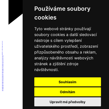
Používáme soubory
cookies
Tyto webové stránky používají
soubory cookies a další sledovací
nástroje s cílem vylepšení
1
2
3
uživatelského prostředí, zobrazení
4
5
6
přizpůsobeného obsahu a reklam,
7
8
9
10
analýzy návštěvnosti webových
11
12
13
stránek a zjištění zdroje
14
15
16
17
návštěvnosti.
18
19
20
21
22
23
24
25
Souhlasím
26
27
28
29
30
31
Odmítám
Upravit mé předvolby