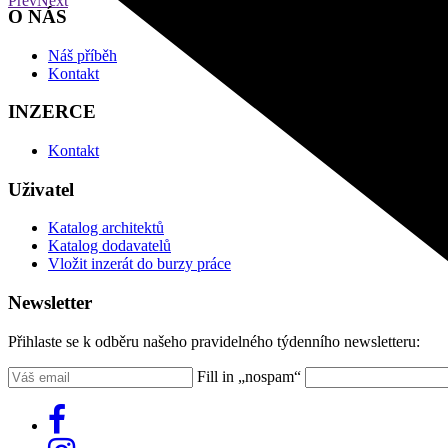
Prev
Next
O NÁS
Náš příběh
Kontakt
INZERCE
Kontakt
Uživatel
Katalog architektů
Katalog dodavatelů
Vložit inzerát do burzy práce
Newsletter
Přihlaste se k odběru našeho pravidelného týdenního newsletteru:
Fill in „nospam“