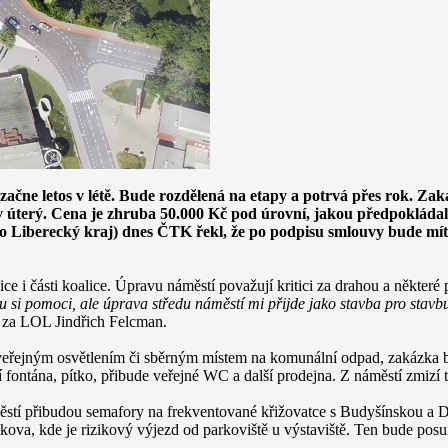
ačne letos v létě. Bude rozdělená na etapy a potrvá přes rok. Zak
 v úterý. Cena je zhruba 50.000 Kč pod úrovní, jakou předpokláda
ro Liberecký kraj) dnes ČTK řekl, že po podpisu smlouvy bude mít
ce i části koalice. Úpravu náměstí považují kritici za drahou a některé
si pomoci, ale úprava středu náměstí mi přijde jako stavba pro stavbu
el za LOL Jindřich Felcman.
veřejným osvětlením či sběrným místem na komunální odpad, zakázka by b
ní fontána, pítko, přibude veřejné WC a další prodejna. Z náměstí zmiz
stí přibudou semafory na frekventované křižovatce s Budyšínskou a Du
nkova, kde je rizikový výjezd od parkoviště u výstaviště. Ten bude po