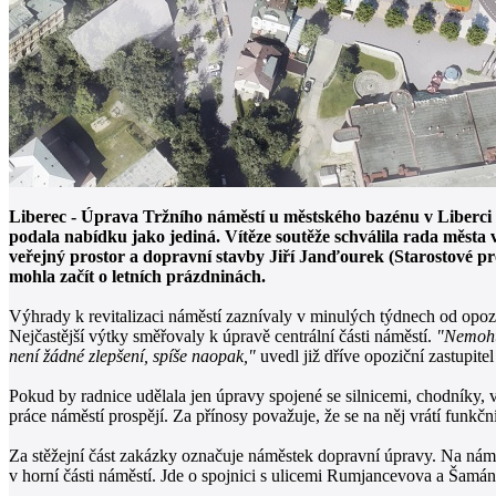
Liberec - Úprava Tržního náměstí u městského bazénu v Liberci z
podala nabídku jako jediná. Vítěze soutěže schválila rada města
veřejný prostor a dopravní stavby Jiří Janďourek (Starostové p
mohla začít o letních prázdninách.
Výhrady k revitalizaci náměstí zaznívaly v minulých týdnech od opozi
Nejčastější výtky směřovaly k úpravě centrální části náměstí.
"Nemohu 
není žádné zlepšení, spíše naopak,"
uvedl již dříve opoziční zastupit
Pokud by radnice udělala jen úpravy spojené se silnicemi, chodníky, 
práce náměstí prospějí. Za přínosy považuje, že se na něj vrátí funkč
Za stěžejní část zakázky označuje náměstek dopravní úpravy. Na námě
v horní části náměstí. Jde o spojnici s ulicemi Rumjancevova a Šamá