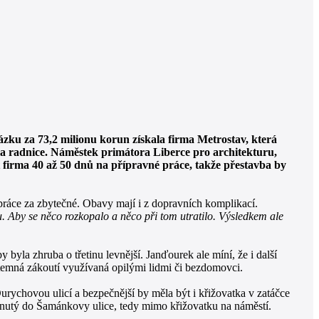
ázku za 73,2 milionu korun získala firma Metrostav, která
la radnice. Náměstek primátora Liberce pro architekturu,
 firma 40 až 50 dnů na přípravné práce, takže přestavba by
 práce za zbytečné. Obavy mají i z dopravních komplikací.
. Aby se něco rozkopalo a něco při tom utratilo. Výsledkem ale
yla zhruba o třetinu levnější. Janďourek ale míní, že i další
í temná zákoutí využívaná opilými lidmi či bezdomovci.
rychovou ulicí a bezpečnější by měla být i křižovatka v zatáčce
sunutý do Šamánkovy ulice, tedy mimo křižovatku na náměstí.