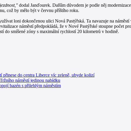
jezdnost,"
dodal Janďourek. Dalším důvodem je podle něj modernizace m
u, což by mělo být v červnu příštího roku.
žívat loni dokončenou ulici Nová Pastýřská. Ta navazuje na náměstí v 
italizace náměstí předpokládá, že v Nové Pastýřské stoupne počet projí
tí do smíšené zóny s maximální rychlostí 20 kilometrů v hodině.
 přinese do centra Liberce víc zeleně, ubyde kolizí
i Tržního náměstí jedinou nabídku
opojí bazén s přilehlým náměstím