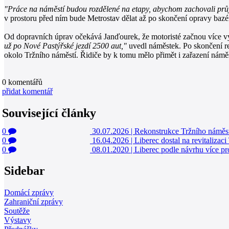
"Práce na náměstí budou rozdělené na etapy, abychom zachovali prů
v prostoru před ním bude Metrostav dělat až po skončení opravy bazén
Od dopravních úprav očekává Janďourek, že motoristé začnou více vyu
už po Nové Pastýřské jezdí 2500 aut,"
uvedl náměstek. Po skončení rev
okolo Tržního náměstí. Řidiče by k tomu mělo přimět i zařazení náměs
0
komentářů
přidat komentář
Související články
0
30.07.2026
|
Rekonstrukce Tržního náměstí
0
16.04.2026
|
Liberec dostal na revitalizac
0
08.01.2020
|
Liberec podle návrhu více pr
Sidebar
Domácí zprávy
Zahraniční zprávy
Soutěže
Výstavy