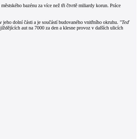
ěstského bazénu za více než tři čtvrtě miliardy korun. Práce
jeho dolní části a je součástí budovaného vnitřního okruhu.
"Teď
ždějících aut na 7000 za den a klesne provoz v dalších ulicích