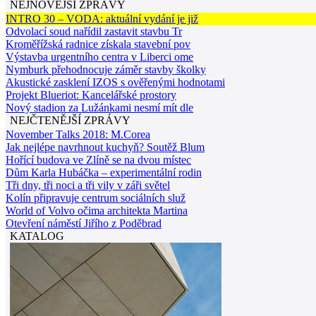
NEJNOVĚJŠÍ ZPRÁVY
INTRO 30 – VODA: aktuální vydání je již
Odvolací soud nařídil zastavit stavbu Tr
Kroměřížská radnice získala stavební pov
Výstavba urgentního centra v Liberci ome
Nymburk přehodnocuje záměr stavby školky
Akustické zasklení IZOS s ověřenými hodnotami
Projekt Blueriot: Kancelářské prostory
Nový stadion za Lužánkami nesmí mít dle
NEJČTENĚJŠÍ ZPRÁVY
November Talks 2018: M.Corea
Jak nejlépe navrhnout kuchyň? Soutěž Blum
Hořící budova ve Zlíně se na dvou místec
Dům Karla Hubáčka – experimentální rodin
Tři dny, tři noci a tři vily v záři světel
Kolín připravuje centrum sociálních služ
World of Volvo očima architekta Martina
Otevření náměstí Jiřího z Poděbrad
KATALOG