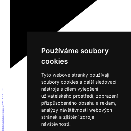
Používáme soubory
cookies
Tyto webové stránky používají
soubory cookies a další sledovací
nástroje s cílem vylepšení
1
2
3
uživatelského prostředí, zobrazení
4
5
6
7
přizpůsobeného obsahu a reklam,
8
9
10
analýzy návštěvnosti webových
11
12
13
14
stránek a zjištění zdroje
15
16
17
18
návštěvnosti.
19
20
21
22