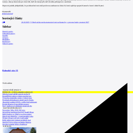
rozvíjí a dnes je domovem pro tisíce lidí, kteří ale musejí při cestě do města přestupovat z autobusů.
Dopravní podnik předpokládá, že po dokončení trati zruší posilovou autobusovou linku 54, která zajišťuje spojení Kamech s horní i dolní Bystrcí.
0
komentářů
přidat komentář
Související články
0
26.02.2025
|
V Brně začala stavba tramvajové trati na Kamechy, v provozu bude v prosinci 2027
Sidebar
Domácí zprávy
Zahraniční zprávy
Soutěže
Výstavy
Přednášky
Rozhovory
Tiskové zprávy
Kalendář akcí
15
Vložit událost
NEJNOVĚJŠÍ ZPRÁVY
INTRO 30 – VODA: aktuální vydání je již
Odvolací soud nařídil zastavit stavbu Tr
Kroměřížská radnice získala stavební pov
Výstavba urgentního centra v Liberci ome
Nymburk přehodnocuje záměr stavby školky
Akustické zasklení IZOS s ověřenými hodnotami
Projekt Blueriot: Kancelářské prostory
Nový stadion za Lužánkami nesmí mít dle
NEJČTENĚJŠÍ ZPRÁVY
November Talks 2018: M.Corea
Jak nejlépe navrhnout kuchyň? Soutěž Blum
Hořící budova ve Zlíně se na dvou místec
Dům Karla Hubáčka – experimentální rodin
Tři dny, tři noci a tři vily v záři světel
Kolín připravuje centrum sociálních služ
World of Volvo očima architekta Martina
Otevření náměstí Jiřího z Poděbrad
KATALOG