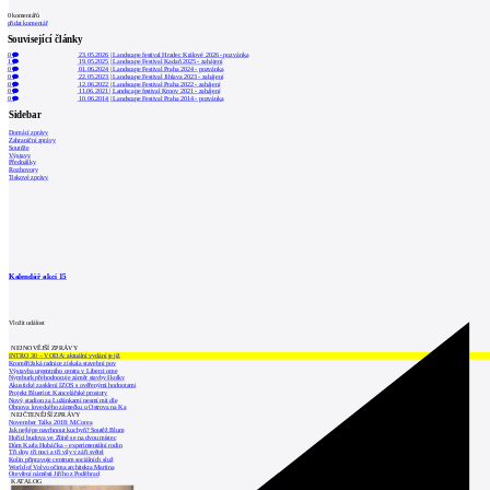
0
komentářů
přidat komentář
Související články
0
23.05.2026
|
Landscape festival Hradec Králové 2026 - pozvánka
1
19.05.2025
|
Landscape Festival Kadaň 2025 - zahájení
0
01.06.2024
|
Landscape Festival Praha 2024 - pozvánka
0
22.05.2023
|
Landscape Festival Jihlava 2023 - zahájení
0
12.06.2022
|
Landscape Festival Praha 2022 - zahájení
0
11.06.2021
|
Landscape festival Krnov 2021 - zahájení
0
10.06.2014
|
Landscape Festival Praha 2014 - pozvánka
Sidebar
Domácí zprávy
Zahraniční zprávy
Soutěže
Výstavy
Přednášky
Rozhovory
Tiskové zprávy
Kalendář akcí
15
Vložit událost
NEJNOVĚJŠÍ ZPRÁVY
INTRO 30 – VODA: aktuální vydání je již
Kroměřížská radnice získala stavební pov
Výstavba urgentního centra v Liberci ome
Nymburk přehodnocuje záměr stavby školky
Akustické zasklení IZOS s ověřenými hodnotami
Projekt Blueriot: Kancelářské prostory
Nový stadion za Lužánkami nesmí mít dle
Obnova loveckého zámečku u Ostrova na Ka
NEJČTENĚJŠÍ ZPRÁVY
November Talks 2018: M.Corea
Jak nejlépe navrhnout kuchyň? Soutěž Blum
Hořící budova ve Zlíně se na dvou místec
Dům Karla Hubáčka – experimentální rodin
Tři dny, tři noci a tři vily v záři světel
Kolín připravuje centrum sociálních služ
World of Volvo očima architekta Martina
Otevření náměstí Jiřího z Poděbrad
KATALOG