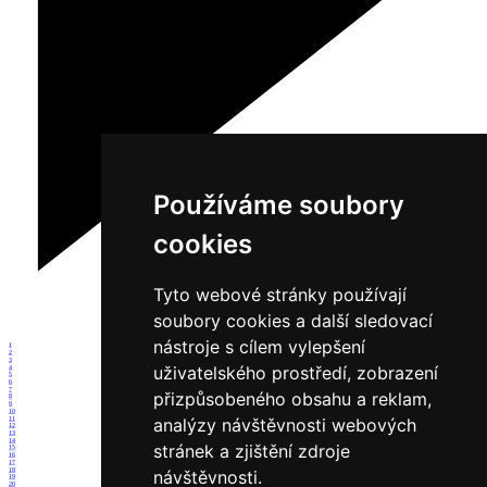
Používáme soubory
cookies
Tyto webové stránky používají
soubory cookies a další sledovací
nástroje s cílem vylepšení
1
2
3
uživatelského prostředí, zobrazení
4
5
6
7
přizpůsobeného obsahu a reklam,
8
9
10
analýzy návštěvnosti webových
11
12
13
14
stránek a zjištění zdroje
15
16
17
18
návštěvnosti.
19
20