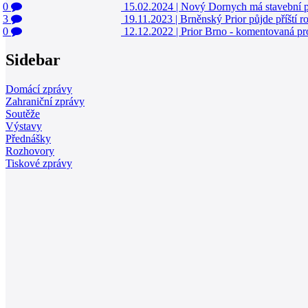
0
15.02.2024
|
Nový Dornych má stavební p
3
19.11.2023
|
Brněnský Prior půjde příští r
0
12.12.2022
|
Prior Brno - komentovaná pr
Sidebar
Domácí zprávy
Zahraniční zprávy
Soutěže
Výstavy
Přednášky
Rozhovory
Tiskové zprávy