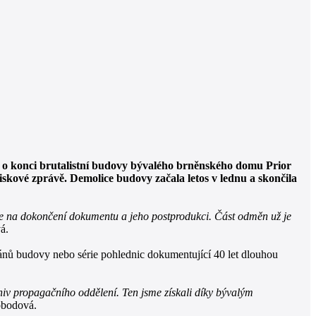
o konci brutalistní budovy bývalého brněnského domu Prior
tiskové zprávě. Demolice budovy začala letos v lednu a skončila
ze na dokončení dokumentu a jeho postprodukci. Část odměn už je
á.
ánů budovy nebo série pohlednic dokumentující 40 let dlouhou
hiv propagačního oddělení. Ten jsme získali díky bývalým
obodová.