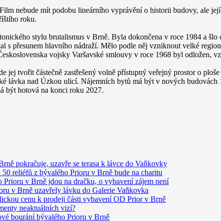
ilm nebude mít podobu lineárního vyprávění o historii budovy, ale její
íštího roku.
tonického stylu brutalismus v Brně. Byla dokončena v roce 1984 a šlo
ítal s přesunem hlavního nádraží. Mělo podle něj vzniknout velké re
i Československa vojsky Varšavské smlouvy v roce 1968 byl odložen, vz
ej tvořit částečně zastřešený volně přístupný veřejný prostor o ploše
é lávka nad Úzkou ulicí. Nájemních bytů má být v nových budovách 18
á být hotová na konci roku 2027.
Brně pokračuje, uzavře se terasa k lávce do Vaňkovky
 50 reliéfů z bývalého Prioru v Brně bude na charitu
 Prioru v Brně jdou na dračku, o vybavení zájem není
ioru v Brně uzavřely lávku do Galerie Vaňkovka
ickou cenu k prodeji části vybavení OD Prior v Brně
gmenty neaktuálních vizí?
dové bourání bývalého Prioru v Brně