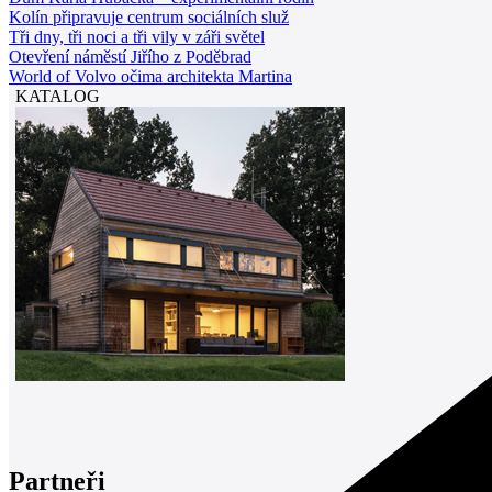
Kolín připravuje centrum sociálních služ
Tři dny, tři noci a tři vily v záři světel
Otevření náměstí Jiřího z Poděbrad
World of Volvo očima architekta Martina
KATALOG
Partneři