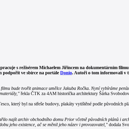
pracuje s režisérem Michaelem Jiřincem na dokumentárním filmu 
 podpořit ve sbírce na portále
Donio
. Autoři o tom informovali v 
ást filmu bude tvořit animace umělce Jakuba Ročka. Nyní vybíráme pení
 materiály,"
řekla ČTK za 4AM historička architektury Šárka Svobodov
sco, který byl na střeše budovy, plakáty vytištěné podle původních pl
dařilo najít archiv obchodního domu Prior včetně původních plánů i arc
bu jeho existence, ač se měnil jeho název i provozovatel,"
dodala Sv