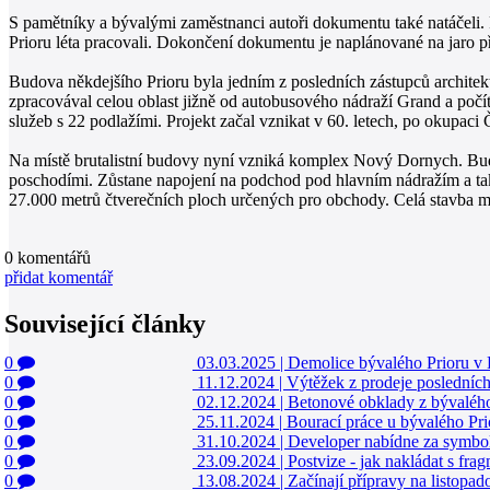
S pamětníky a bývalými zaměstnanci autoři dokumentu také natáčeli. F
Prioru léta pracovali. Dokončení dokumentu je naplánované na jaro př
Budova někdejšího Prioru byla jedním z posledních zástupců architek
zpracovával celou oblast jižně od autobusového nádraží Grand a poč
služeb s 22 podlažími. Projekt začal vznikat v 60. letech, po okupac
Na místě brutalistní budovy nyní vzniká komplex Nový Dornych. Bude j
poschodími. Zůstane napojení na podchod pod hlavním nádražím a tak
27.000 metrů čtverečních ploch určených pro obchody. Celá stavba m
0
komentářů
přidat komentář
Související články
0
03.03.2025
|
Demolice bývalého Prioru v 
0
11.12.2024
|
Výtěžek z prodeje posledních
0
02.12.2024
|
Betonové obklady z bývalého
0
25.11.2024
|
Bourací práce u bývalého Pr
0
31.10.2024
|
Developer nabídne za symbol
0
23.09.2024
|
Postvize - jak nakládat s fra
0
13.08.2024
|
Začínají přípravy na listopa