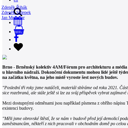
Zdeněk Řihák
Zdeněk Sklepek
Jan Melichar
0
Brno - Brněnský kolektiv 4AM/Fórum pro architekturu a média 
u hlavního nádraží. Dokončení dokumentu mohou lidé ještě týden
na začátku května, na jeho místě vyroste šest nových budov.
"Poslední tři roky jsme natáčeli, materiál sbíráme od roku 2021. Č
sice rozebraná, ale stále ještě si lze za svůj příspěvek vybrat zajímavé
Mezi dostupnými odměnami jsou například písmena z obřího nápisu Te
existenci budovy.
"Měli jsme obrovské štěstí, že se nám v budově před její demolicí po
zaměstnancům, někteří z nich pracovali v obchodním domě po celou do