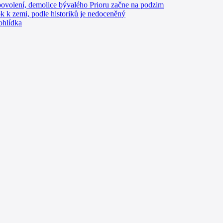
ovolení, demolice bývalého Prioru začne na podzim
ok k zemi, podle historiků je nedoceněný
ohlídka