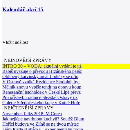
Kalendář akcí
15
Vložit událost
NEJNOVĚJŠÍ ZPRÁVY
INTRO 30 – VODA: aktuální vydání je již
Babiš uvažuje o převodu Hrzánského palác
Oblíbený karvinský areál Lodičky se přip
V Ostravě vzniká Rezidence Stodolní, byt
Mělník znovu vypíše tendr na opravu koup
Renesanční letohrádek v České Lípě převz
Pro přístavbu radnice Slezské Ostravy už
Galerie Středočeského kraje v Kutné Hoře
NEJČTENĚJŠÍ ZPRÁVY
November Talks 2018: M.Corea
Jak nejlépe navrhnout kuchyň? Soutěž Blum
Hořící budova ve Zlíně se na dvou místec
Dům Karla Hubáčka – experimentální rodin